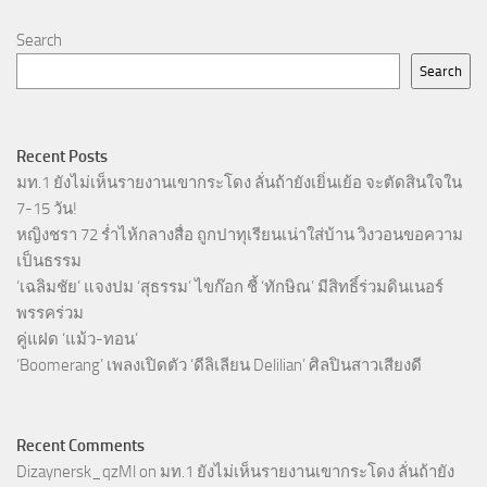
Search
Search
Recent Posts
มท.1 ยังไม่เห็นรายงานเขากระโดง ลั่นถ้ายังเยิ่นเย้อ จะตัดสินใจใน
7-15 วัน!
หญิงชรา 72 ร่ำไห้กลางสื่อ ถูกปาทุเรียนเน่าใส่บ้าน วิงวอนขอความ
เป็นธรรม
‘เฉลิมชัย’ แจงปม ‘สุธรรม’ ไขก๊อก ชี้ ‘ทักษิณ’ มีสิทธิ์ร่วมดินเนอร์
พรรคร่วม
คู่แฝด ‘แม้ว-ทอน’
‘Boomerang’ เพลงเปิดตัว ‘ดีลิเลียน Delilian’ ศิลปินสาวเสียงดี
Recent Comments
Dizaynersk_qzMl
on
มท.1 ยังไม่เห็นรายงานเขากระโดง ลั่นถ้ายัง