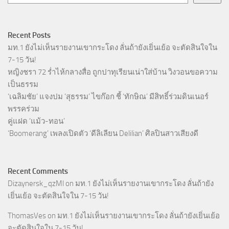
Recent Posts
มท.1 ยังไม่เห็นรายงานเขากระโดง ลั่นถ้ายังเยิ่นเย้อ จะตัดสินใจใน
7-15 วัน!
หญิงชรา 72 ร่ำไห้กลางสื่อ ถูกปาทุเรียนเน่าใส่บ้าน วิงวอนขอความ
เป็นธรรม
‘เฉลิมชัย’ แจงปม ‘สุธรรม’ ไขก๊อก ชี้ ‘ทักษิณ’ มีสิทธิ์ร่วมดินเนอร์
พรรคร่วม
คู่แฝด ‘แม้ว-ทอน’
‘Boomerang’ เพลงเปิดตัว ‘ดีลิเลียน Delilian’ ศิลปินสาวเสียงดี
Recent Comments
Dizaynersk_qzMl
on
มท.1 ยังไม่เห็นรายงานเขากระโดง ลั่นถ้ายัง
เยิ่นเย้อ จะตัดสินใจใน 7-15 วัน!
ThomasVes
on
มท.1 ยังไม่เห็นรายงานเขากระโดง ลั่นถ้ายังเยิ่นเย้อ
จะตัดสินใจใน 7-15 วัน!