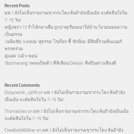
Recent Posts
มท.1 ยังไม่เห็นรายงานเขากระโดง ลั่นถ้ายังเยิ่นเย้อ จะตัดสินใจใน
7-15 วัน!
หญิงชรา 72 ร่ำไห้กลางสื่อ ถูกปาทุเรียนเน่าใส่บ้าน วิงวอนขอความ
เป็นธรรม
‘เฉลิมชัย’ แจงปม ‘สุธรรม’ ไขก๊อก ชี้ ‘ทักษิณ’ มีสิทธิ์ร่วมดินเนอร์
พรรคร่วม
คู่แฝด ‘แม้ว-ทอน’
‘Boomerang’ เพลงเปิดตัว ‘ดีลิเลียน Delilian’ ศิลปินสาวเสียงดี
Recent Comments
Dizaynersk_qzMl
on
มท.1 ยังไม่เห็นรายงานเขากระโดง ลั่นถ้ายัง
เยิ่นเย้อ จะตัดสินใจใน 7-15 วัน!
ThomasVes
on
มท.1 ยังไม่เห็นรายงานเขากระโดง ลั่นถ้ายังเยิ่นเย้อ
จะตัดสินใจใน 7-15 วัน!
Creatbotd600rer
on
มท.1 ยังไม่เห็นรายงานเขากระโดง ลั่นถ้ายัง