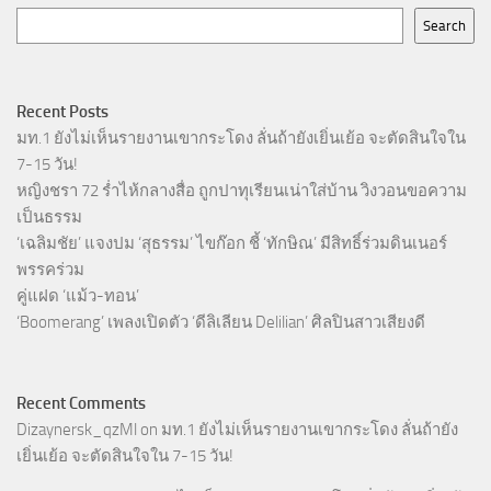
Search
Recent Posts
มท.1 ยังไม่เห็นรายงานเขากระโดง ลั่นถ้ายังเยิ่นเย้อ จะตัดสินใจใน
7-15 วัน!
หญิงชรา 72 ร่ำไห้กลางสื่อ ถูกปาทุเรียนเน่าใส่บ้าน วิงวอนขอความ
เป็นธรรม
‘เฉลิมชัย’ แจงปม ‘สุธรรม’ ไขก๊อก ชี้ ‘ทักษิณ’ มีสิทธิ์ร่วมดินเนอร์
พรรคร่วม
คู่แฝด ‘แม้ว-ทอน’
‘Boomerang’ เพลงเปิดตัว ‘ดีลิเลียน Delilian’ ศิลปินสาวเสียงดี
Recent Comments
Dizaynersk_qzMl
on
มท.1 ยังไม่เห็นรายงานเขากระโดง ลั่นถ้ายัง
เยิ่นเย้อ จะตัดสินใจใน 7-15 วัน!