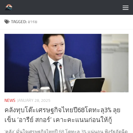
Skip to content
TAGGED:
อารย
NEWS
JANUARY 28, 2025
คลังทุบโต๊ะเศรษฐกิจไทยปี68โตทะลุ3% ลุย
เข็น ‘อารีย์ สกอร์’ เคาะคะแนนก่อนให้กู้
‘คลัง’ มั่นใจเศรษฐกิจไทยปี 68 โตทะลุ 3% แน่นอน ฟุ้งรัฐอัดฉีด