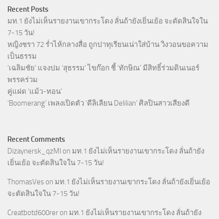
Recent Posts
มท.1 ยังไม่เห็นรายงานเขากระโดง ลั่นถ้ายังเยิ่นเย้อ จะตัดสินใจใน
7-15 วัน!
หญิงชรา 72 ร่ำไห้กลางสื่อ ถูกปาทุเรียนเน่าใส่บ้าน วิงวอนขอความ
เป็นธรรม
‘เฉลิมชัย’ แจงปม ‘สุธรรม’ ไขก๊อก ชี้ ‘ทักษิณ’ มีสิทธิ์ร่วมดินเนอร์
พรรคร่วม
คู่แฝด ‘แม้ว-ทอน’
‘Boomerang’ เพลงเปิดตัว ‘ดีลิเลียน Delilian’ ศิลปินสาวเสียงดี
Recent Comments
Dizaynersk_qzMl
on
มท.1 ยังไม่เห็นรายงานเขากระโดง ลั่นถ้ายัง
เยิ่นเย้อ จะตัดสินใจใน 7-15 วัน!
ThomasVes
on
มท.1 ยังไม่เห็นรายงานเขากระโดง ลั่นถ้ายังเยิ่นเย้อ
จะตัดสินใจใน 7-15 วัน!
Creatbotd600rer
on
มท.1 ยังไม่เห็นรายงานเขากระโดง ลั่นถ้ายัง