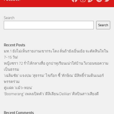
Search
Search
Recent Posts
มท.1 ยังไม่เห็นรายงานเขากระโดง ลั่นถ้ายังเยิ่นเย้อ จะตัดสินใจใน
7-15 วัน!
หญิงชรา 72 ร่ำไห้กลางสื่อ ถูกปาทุเรียนเน่าใส่บ้าน วิงวอนขอความ
เป็นธรรม
‘เฉลิมชัย’ แจงปม ‘สุธรรม’ ไขก๊อก ชี้ ‘ทักษิณ’ มีสิทธิ์ร่วมดินเนอร์
พรรคร่วม
คู่แฝด ‘แม้ว-ทอน’
‘Boomerang’ เพลงเปิดตัว ‘ดีลิเลียน Delilian’ ศิลปินสาวเสียงดี
Recent Comments