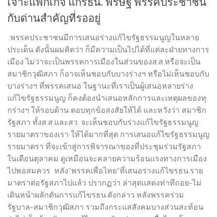
เจาะแพ็กเกจ แก้รธน. พริษฐ์ พรรคประชาชน
กับด่านสำคัญที่รออยู่
..พรรคประชาชนมีการเสนอร่างแก้ไขรัฐธรรมนูญในหลาย
ประเด็น ดังนั้นผมคิดว่า ก็มีความเป็นไปได้ที่แต่ละฝ่ายทางการ
เมือง ไม่ว่าจะเป็นพรรคการเมืองในส่วนของส.ส.หรือจะเป็น
สมาชิกวุฒิสภา ก็อาจเห็นชอบกับบางร่างฯ หรือไม่เห็นชอบกับ
บางร่างฯ ที่พรรคเสนอ ในฐานะที่เราเป็นผู้เสนอหลายร่าง
แก้ไขรัฐธรรมนูญ ก็คงต้องนำเสนอหลักการและเหตุผลของทุ
กร่างฯ ให้รอบด้าน ตอบทุกข้อสงสัยให้ได้ และหวังว่า สมาชิก
รัฐสภา ทั้งส.ส.และสว. จะเห็นชอบกับร่างแก้ไขรัฐธรรมนูญ
รายมาตราของเรา ให้ได้มากที่สุด การเสนอแก้ไขรัฐธรรมนูญ
รายมาตรา ที่จะเข้าสู่การพิจารณาของที่ประชุมร่วมรัฐสภา
ในเดือนตุลาคม ดูเหมือนจะคลายความร้อนแรงทางการเมือง
ไปพอสมควร หลัง”พรรคเพื่อไทย”ที่เสนอร่างแก้ไขรธน.ราย
มาตราต่อรัฐสภาไปแล้ว ปรากฏว่า ล่าสุดแสดงท่าทีถอย-ไม่
เดินหน้าผลักดันการแก้ไขรธน.ดังกล่าว หลังพรรคร่วม
รัฐบาล-สมาชิกวุฒิสภา รวมถึงกระแสสังคมบางส่วนสะท้อน