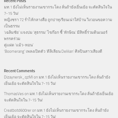
Recent Posts
มท.1 ยังไม่เห็นรายงานเขากระโดง ลั่นถ้ายังเยิ่นเย้อ จะตัดสินใจใน
7-15 วัน!
หญิงชรา 72 ร่ำไห้กลางสื่อ ถูกปาทุเรียนเน่าใส่บ้าน วิงวอนขอความ
เป็นธรรม
‘เฉลิมชัย’ แจงปม ‘สุธรรม’ ไขก๊อก ชี้ ‘ทักษิณ’ มีสิทธิ์ร่วมดินเนอร์
พรรคร่วม
คู่แฝด ‘แม้ว-ทอน’
‘Boomerang’ เพลงเปิดตัว ‘ดีลิเลียน Delilian’ ศิลปินสาวเสียงดี
Recent Comments
Dizaynersk_qzMl
on
มท.1 ยังไม่เห็นรายงานเขากระโดง ลั่นถ้ายัง
เยิ่นเย้อ จะตัดสินใจใน 7-15 วัน!
ThomasVes
on
มท.1 ยังไม่เห็นรายงานเขากระโดง ลั่นถ้ายังเยิ่นเย้อ
จะตัดสินใจใน 7-15 วัน!
Creatbotd600rer
on
มท.1 ยังไม่เห็นรายงานเขากระโดง ลั่นถ้ายัง
เยิ่นเย้อ จะตัดสินใจใน 7-15 วัน!