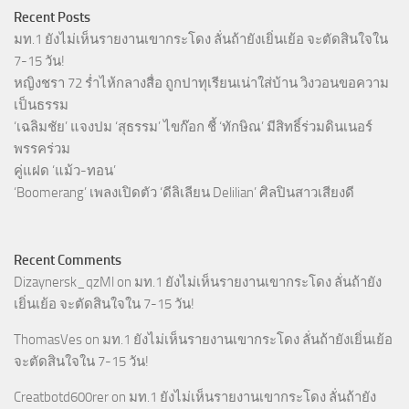
Recent Posts
มท.1 ยังไม่เห็นรายงานเขากระโดง ลั่นถ้ายังเยิ่นเย้อ จะตัดสินใจใน
7-15 วัน!
หญิงชรา 72 ร่ำไห้กลางสื่อ ถูกปาทุเรียนเน่าใส่บ้าน วิงวอนขอความ
เป็นธรรม
‘เฉลิมชัย’ แจงปม ‘สุธรรม’ ไขก๊อก ชี้ ‘ทักษิณ’ มีสิทธิ์ร่วมดินเนอร์
พรรคร่วม
คู่แฝด ‘แม้ว-ทอน’
‘Boomerang’ เพลงเปิดตัว ‘ดีลิเลียน Delilian’ ศิลปินสาวเสียงดี
Recent Comments
Dizaynersk_qzMl
on
มท.1 ยังไม่เห็นรายงานเขากระโดง ลั่นถ้ายัง
เยิ่นเย้อ จะตัดสินใจใน 7-15 วัน!
ThomasVes
on
มท.1 ยังไม่เห็นรายงานเขากระโดง ลั่นถ้ายังเยิ่นเย้อ
จะตัดสินใจใน 7-15 วัน!
Creatbotd600rer
on
มท.1 ยังไม่เห็นรายงานเขากระโดง ลั่นถ้ายัง