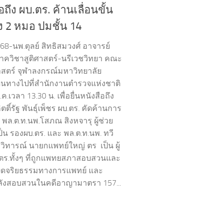
อถึง ผบ.ตร. ค้านเลื่อนขั้น
้ง 2 หมอ ปมชั้น 14
68-นพ.ตุลย์ สิทธิสมวงศ์ อาจารย์
ควิชาสูติศาสตร์-นรีเวชวิทยา คณะ
ตร์ จุฬาลงกรณ์มหาวิทยาลัย
ดินทางไปที่สำนักงานตำรวจแห่งชาติ
ก.ค.เวลา 13.30 น. เพื่อยื่นหนังสือถึง
ิตติ์รัฐ พันธุ์เพ็ชร ผบ.ตร. คัดค้านการ
้น พล.ต.ท.นพ.โสภณ สิงหจารุ ผู้ช่วย
ป็น รองผบ.ตร. และ พล.ต.ท.นพ. ทวี
ชวิทารณ์ นายกแพทย์ใหญ่ ตร เป็น ผู้
.ตร.ทั้งๆ ที่ถูกแพทยสภาสอบสวนและ
าผิดจริยธรรมทางการแพทย์ และ
ลังสอบสวนในคดีอาญามาตรา 157...