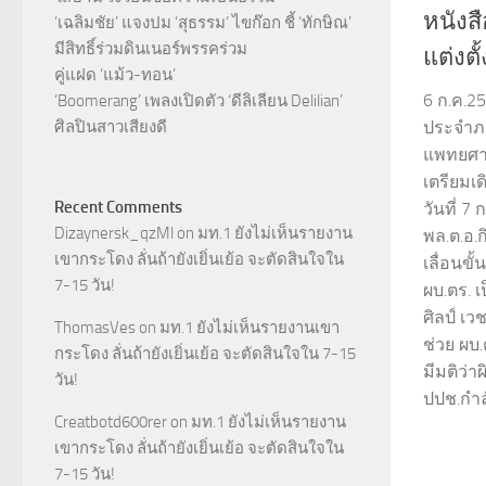
หนังสื
‘เฉลิมชัย’ แจงปม ‘สุธรรม’ ไขก๊อก ชี้ ‘ทักษิณ’
มีสิทธิ์ร่วมดินเนอร์พรรคร่วม
แต่งตั
คู่แฝด ‘แม้ว-ทอน’
6 ก.ค.25
‘Boomerang’ เพลงเปิดตัว ‘ดีลิเลียน Delilian’
ศิลปินสาวเสียงดี
ประจำภา
แพทยศาส
เตรียมเ
Recent Comments
วันที่ 7 
Dizaynersk_qzMl
on
มท.1 ยังไม่เห็นรายงาน
พล.ต.อ.ก
เขากระโดง ลั่นถ้ายังเยิ่นเย้อ จะตัดสินใจใน
เลื่อนขั
7-15 วัน!
ผบ.ตร. เ
ศิลป์ เว
ThomasVes
on
มท.1 ยังไม่เห็นรายงานเขา
ช่วย ผบ
กระโดง ลั่นถ้ายังเยิ่นเย้อ จะตัดสินใจใน 7-15
มีมติว่
วัน!
ปปช.กำ
Creatbotd600rer
on
มท.1 ยังไม่เห็นรายงาน
เขากระโดง ลั่นถ้ายังเยิ่นเย้อ จะตัดสินใจใน
7-15 วัน!