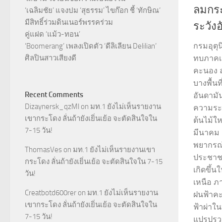
ลมกร
‘เฉลิมชัย’ แจงปม ‘สุธรรม’ ไขก๊อก ชี้ ‘ทักษิณ’
มีสิทธิ์ร่วมดินเนอร์พรรคร่วม
ระวัง
คู่แฝด ‘แม้ว-ทอน’
กรมอุตุ
‘Boomerang’ เพลงเปิดตัว ‘ดีลิเลียน Delilian’
ศิลปินสาวเสียงดี
ทบภาคเ
คะนอง 
บางพื้น
Recent Comments
อันดามัน
Dizaynersk_qzMl
on
มท.1 ยังไม่เห็นรายงาน
ความระมั
เขากระโดง ลั่นถ้ายังเยิ่นเย้อ จะตัดสินใจใน
ต้นไม้ให
7-15 วัน!
มีนาคม 
พยากรณ์
ThomasVes
on
มท.1 ยังไม่เห็นรายงานเขา
ประชาชน
กระโดง ลั่นถ้ายังเยิ่นเย้อ จะตัดสินใจใน 7-15
เกิดขึ้
วัน!
เหนือ ภ
Creatbotd600rer
on
มท.1 ยังไม่เห็นรายงาน
ฝนฟ้าค
เขากระโดง ลั่นถ้ายังเยิ่นเย้อ จะตัดสินใจใน
ฟ้าผ่าใ
7-15 วัน!
แปรปรวน