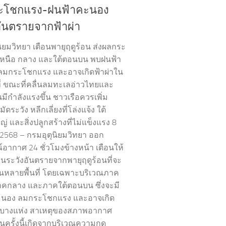
ะโชกแรง-ฝนฟ้าคะนอง
อันตรายจากฟ้าผ่า
นิยมวิทยา เตือนพายุฤดูร้อน ส่งผลกระ
หนือ กลาง และใต้ตอนบน พบฝนฟ้า
ลมกระโชกแรง และอาจเกิดฟ้าผ่าใน
ที่ ขณะที่คลื่นลมทะเลอ่าวไทยและ
มีกำลังแรงขึ้น ชาวเรือควรเพิ่ม
ดระวัง หลีกเลี่ยงที่โล่งแจ้ง ใต้
ญ่ และสิ่งปลูกสร้างที่ไม่แข็งแรง 8
2568 – กรมอุตุนิยมวิทยา ออก
อากาศ 24 ชั่วโมงข้างหน้า เตือนให้
ระวังอันตรายจากพายุฤดูร้อนที่จะ
นในหลายพื้นที่ โดยเฉพาะบริเวณภาค
าคกลาง และภาคใต้ตอนบน ซึ่งจะมี
ะนอง ลมกระโชกแรง และอาจเกิด
นบางแห่ง สาเหตุของสภาพอากาศ
ครั้งนี้เกิดจากบริเวณความกด