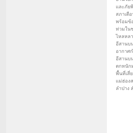
และภัยพิ
สภาเตือ
พร้อมข้
ท่วมในช่ว
ไหลหลา
อีสานบ
อากาศก
อีสานบน
ตกหนักม
พื้นที่เส
แม่ฮ่อง
ลำปาง ลำ