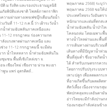
พฤษภาคม 2568) ระบุว่า 
บัติ ม.รังสิต และรองประธานมูลนิธิ
พฤษภาคม 2568 ขอให้
นภัยพิบัติแห่งชาติ โพสต์ภาพกราฟิก
ประเทศไทยระวังอันตรา
อความผ่านทางเพจเฟซบุ๊กเตือนภัยน้ำ
หนักมากและฝนที่ตกสะสม
งวันที่ 11-12 ก.ค.นี้ ว่า เฝ้าระวังน้ำ
น้ำท่วมฉับพลัน น้ำป่า
กน้ำท่วมฉับพลันภาคเหนือและ
โคลนถล่ม โดยเฉพาะพื้นท
น 11-12 กรกฎาคม ร่องความกด
ทางน้ำไหลผ่านและพื้นที่ล
ำลังแรงพาดผ่านภาคเหนือ และ
การเดินทางผ่านบริเวณท
ช่วง 11-12 กรกฎาคมนี้ จะมีฝน
เส้นทางที่มีปัญหาน้ำท่
าก น้ำไหลหลาก น้ำท่วมฉับพลันใน
พื้นที่ลุ่มต่ำ ซึ่งอาจเกิด
ี่ยงชุมชน พื้นที่เชิงไหล่เขา จ.
ได้ สำหรับเกษตรกรควรเ
สอน เชียงใหม่ เชียงราย น่าน พะเยา
โดยการปรับปรุงระบบท
พูน แพร่ อุตรดิตถ์...
เพาะปลูก เพื่อลดผลกร
ที่อาจเกิดขึ้นกับผลผลิ
สัตว์เลี้ยง เนื่องจากมรสุ
พัดปกคลุมทะเลอันดามั
อ่าวไทยจะมีกำลังปานก
ร่องมรสุมกำลังค่อนข้า