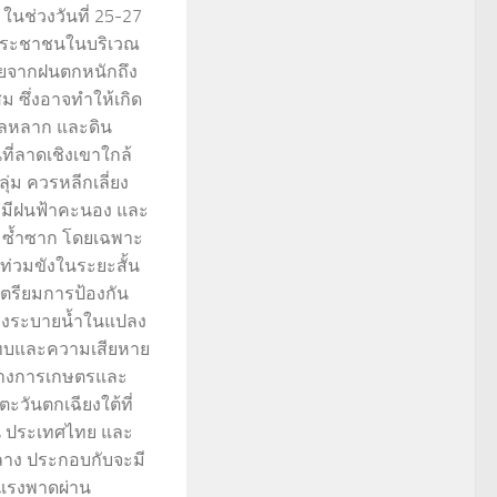
ในช่วงวันที่ 25-27
ประชาชนในบริเวณ
ยจากฝนตกหนักถึง
 ซึ่งอาจทำให้เกิด
ไหลหลาก และดิน
ี่ลาดเชิงเขาใกล้
ุ่ม ควรหลีกเลี่ยง
ี่มีฝนฟ้าคะนอง และ
วมซ้ำซาก โดยเฉพาะ
น้ำท่วมขังในระยะสั้น
ตรียมการป้องกัน
างระบายน้ำในแปลง
ะทบและความเสียหาย
ตทางการเกษตรและ
มตะวันตกเฉียงใต้ที่
น ประเทศไทย และ
ลาง ประกอบกับจะมี
งแรงพาดผ่าน