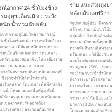
ราย แนะสวมถุงยา
ณ์อากาศ 24 ชั่วโมงข้าง
หลังกลับแอฟริกา
รมอุตุฯ เตือน 8 จว. ระวัง
รัฐบาลเผยผู้ป่วย “ฝีดาษ
นัก น้ำท่วมฉับพลัน
แล้ว 40 ราย แม้แนวโน้
2568-กรมอุตุนิยมวิทยา พยากรณ์
กลุ่มเสี่ยง ย้ำหลีกเลี่ยงส
4 ชั่วโมงข้างหน้า ประเทศไทยยังคง
ยางอนามัยทุกครั้งหากมี
าคะนองและมีฝนตกหนักบางแห่ง ขอ
ตรวจทันทีหากเดินทางก
าชนในบริเวณดังกล่าว โดยเฉพาะ
พร้อมแนะ 5 วิธีป้องกัน ล
ังหวัดแม่ฮ่องสอน เชียงใหม่ เชียงราย
และโรคติดต่อทางเพศสัม
พะเยา น่าน หนองคาย และ
กรกฎาคม 2568 – นายอนุ
ระวังอันตรายจากฝนตกหนักและฝนที่
รองโฆษกประจำสำนักนาย
ซึ่งอาจทำให้เกิดน้ำท่วมฉับ
ถึงการระบาดโรคสถานก
ำป่าไหลหลาก โดยเฉพาะพื้นที่ลาดเชิง
ประเทศไทยว่า กรมควบ
างน้ำไหลผ่านและพื้นที่ลุ่ม ทั้งนี้
สาธารณสุข รายงานว่า
ากมีร่องมรสุมพาดผ่านภาคเหนือตอน
วานร แนวโน้มปี 2568 ไ
บนของภาคตะวันออกเฉียง
มากกว่าปี 2567 จะเป็น
และประเทศลาว ประกอบกับมรสุม
โดยเฉพาะกลุ่มเสี่ยง ซึ่งข