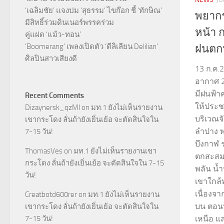
‘เฉลิมชัย’ แจงปม ‘สุธรรม’ ไขก๊อก ชี้ ‘ทักษิณ’
พยากร
มีสิทธิ์ร่วมดินเนอร์พรรคร่วม
หน้า ก
คู่แฝด ‘แม้ว-ทอน’
‘Boomerang’ เพลงเปิดตัว ‘ดีลิเลียน Delilian’
ฝนตกห
ศิลปินสาวเสียงดี
13 ก.ค.
อากาศ 2
มีฝนฟ้
Recent Comments
ให้ประช
Dizaynersk_qzMl
on
มท.1 ยังไม่เห็นรายงาน
บริเวณจ
เขากระโดง ลั่นถ้ายังเยิ่นเย้อ จะตัดสินใจใน
ลำปาง 
7-15 วัน!
บึงกาฬ 
ThomasVes
on
มท.1 ยังไม่เห็นรายงานเขา
ตกสะสม 
กระโดง ลั่นถ้ายังเยิ่นเย้อ จะตัดสินใจใน 7-15
พลัน น้
วัน!
เขาใกล้ท
เนื่องจ
Creatbotd600rer
on
มท.1 ยังไม่เห็นรายงาน
บน ตอน
เขากระโดง ลั่นถ้ายังเยิ่นเย้อ จะตัดสินใจใน
เหนือ 
7-15 วัน!