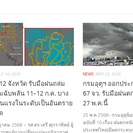
LY 10, 2025
NEWS
MAY 25, 2025
12 จังหวัด รับมือฝนถล่ม
กรมอุตุฯ ออกประก
วมฉับพลัน 11-12 ก.ค. บาง
67 จว. รับมือฝนต
ี่รุนแรงในระดับเป็นอันตราย
27 พ.ค.นี้
ิต
25 พ.ค.2568- กรมอุตุน
ฉบับที่ 10 เรื่อง ฝนตกห
คม 2568 – รศ.ดร.เสรี ศุภราทิตย์ ผู้
ประเทศไทย(มีผลกระทบจน
รศูนย์การเปลี่ยนแปลงภูมิอากาศ