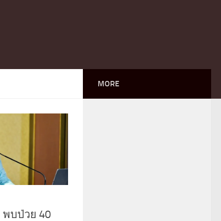
MORE
’ พบป่วย 40