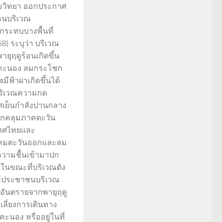
ิยมวิทยา ออกประกาศ
ร้อนบริเวณ
ระทบบางพื้นที่
8) ระบุว่า บริเวณ
ุฤดูร้อนเกิดขึ้น
าคะนอง ลมกระโชก
ีฟ้าผ่าเกิดขึ้นได้
จากบริเวณความกด
เย็นกำลังปานกลาง
ปกคลุมภาคตะวัน
เทศไทยและ
มีลมตะวันออกและลม
ความชื้นเข้ามาปก
นขณะที่บริเวณดัง
ห้ประชาชนบริเวณ
ันตรายจากพายุฤดู
กเลี่ยงการเดินทาง
คะนอง หรืออยู่ในที่