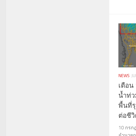
NEWS
JU
เตือน 
น้ำท่
พื้นท
ต่อชีว
10 กรกฎา
อำนวยกา