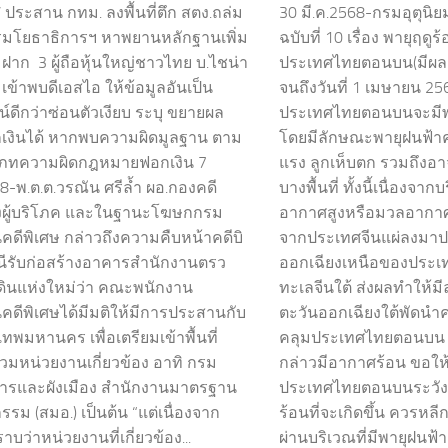
30 มี.ค.2568-กรมอุตุน
’ ประสาน กทม. ลงพื้นที่ตึก สตง.ถล่ม
ฉบับที่ 10 เรื่อง พายุฤดู
มโยธาธิการฯ หาพยานหลักฐานเพิ่ม
ประเทศไทยตอนบน(มีผลก
มฝาก 3 ผู้ถือหุ้นใหญ่ชาวไทย บ.ไชน่า
จนถึงวันที่ 1 เมษายน 256
 เข้าพบดีเอสไอ ให้ข้อมูลอันเป็น
ประเทศไทยตอนบนจะมีพาย
์ดีกว่าซ่อนตัวเงียบ ระบุ ขยายผล
โดยมีลักษณะพายุฝนฟ้
เงินได้ หากพบความผิดมูลฐาน ตาม
แรง ลูกเห็บตก รวมถึงอาจม
เภทความผิดกฎหมายฟอกเงิน 7
บางพื้นที่ ทั้งนี้เนื่อง
8-พ.ต.ต.วรณัน ศรีล้ำ ผอ.กองคดี
อากาศสูงหรือมวลอากาศ
งผู้บริโภค และในฐานะโฆษกกรม
จากประเทศจีนแผ่ลงมา
ดีพิเศษ กล่าวถึงความคืบหน้าคดีบิ
ออกเฉียงเหนือของประ
นีรับก่อสร้างอาคารสำนักงานตรว
ทะเลจีนใต้ ส่งผลทำให้
นดินแห่งใหม่ว่า คณะพนักงาน
ตะวันออกเฉียงใต้พัดนำ
ดีพิเศษได้มีมติให้มีการประสานกับ
คลุมประเทศไทยตอนบน ใ
ทพมหานคร เพื่อเตรียมเข้าพื้นที่
กล่าวมีอากาศร้อน ขอใ
วมหน่วยงานเกี่ยวข้อง อาทิ กรม
ประเทศไทยตอนบนระวังอ
ารและผังเมือง สำนักงานมาตรฐาน
ร้อนที่จะเกิดขึ้น ควรหลี
รม (สมอ.) เป็นต้น “แต่เนื่องจาก
ผ่านบริเวณที่มีพายุฝนฟ้า
าบว่าหน่วยงานที่เกี่ยวข้อง...