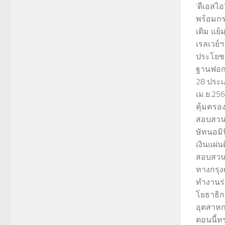
‘ดีเอสไอ
พร้อมกร
เติม แย้
เรลเวย์ฯ
ประโยชน
ฐานฟอก
28 ประ
เม.ย.256
คุ้มครอ
สอบสวนค
ษัทนอมิ
เงินแผ่
สอบสวนค
ทางกรุงเ
ทำงานร่
โยธาธิก
อุตสาหกร
ตอนนี้ทร