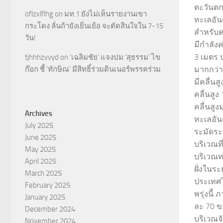
ตะวันตก
oflzxlflhg
on
มท.1 ยังไม่เห็นรายงานเขา
ทะเลอัน
กระโดง ลั่นถ้ายังเยิ่นเย้อ จะตัดสินใจใน 7-15
สำหรับ
วัน!
มีกำลังค
3 เมตร บ
tjhhhzvvyd
on
‘เฉลิมชัย’ แจงปม ‘สุธรรม’ ไข
มากกว่า
ก๊อก ชี้ ‘ทักษิณ’ มีสิทธิ์ร่วมดินเนอร์พรรคร่วม
มีคลื่น
คลื่นสูง
คลื่นสู
Archives
ทะเลอัน
July 2025
ระมัดระ
June 2025
บริเวณที
May 2025
บริเวณ
April 2025
ฝั่งในร
March 2025
ประเทศไท
February 2025
พรุ่งนี้
January 2025
ละ 70 ข
December 2024
บริเวณจ
November 2024