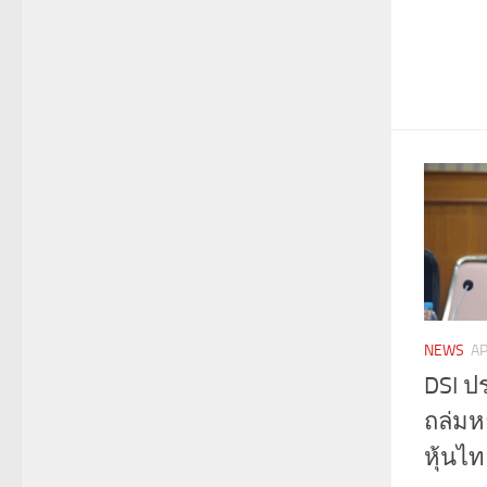
NEWS
AP
DSI ปร
ถล่มหา
หุ้นไท