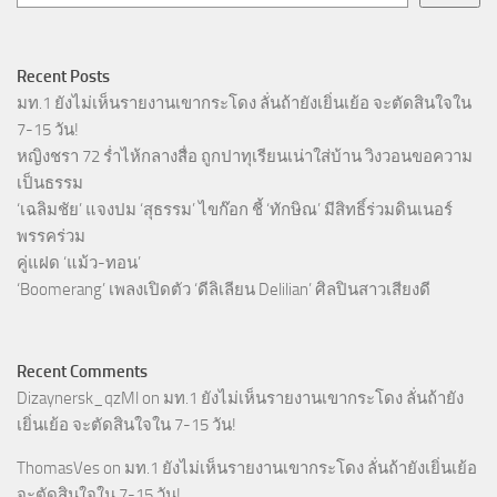
Recent Posts
มท.1 ยังไม่เห็นรายงานเขากระโดง ลั่นถ้ายังเยิ่นเย้อ จะตัดสินใจใน
7-15 วัน!
หญิงชรา 72 ร่ำไห้กลางสื่อ ถูกปาทุเรียนเน่าใส่บ้าน วิงวอนขอความ
เป็นธรรม
‘เฉลิมชัย’ แจงปม ‘สุธรรม’ ไขก๊อก ชี้ ‘ทักษิณ’ มีสิทธิ์ร่วมดินเนอร์
พรรคร่วม
คู่แฝด ‘แม้ว-ทอน’
‘Boomerang’ เพลงเปิดตัว ‘ดีลิเลียน Delilian’ ศิลปินสาวเสียงดี
Recent Comments
Dizaynersk_qzMl
on
มท.1 ยังไม่เห็นรายงานเขากระโดง ลั่นถ้ายัง
เยิ่นเย้อ จะตัดสินใจใน 7-15 วัน!
ThomasVes
on
มท.1 ยังไม่เห็นรายงานเขากระโดง ลั่นถ้ายังเยิ่นเย้อ
จะตัดสินใจใน 7-15 วัน!