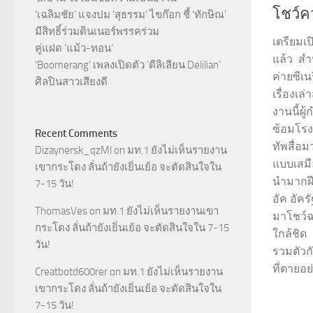
โชว์
‘เฉลิมชัย’ แจงปม ‘สุธรรม’ ไขก๊อก ชี้ ‘ทักษิณ’
มีสิทธิ์ร่วมดินเนอร์พรรคร่วม
เตรียมเป
คู่แฝด ‘แม้ว-ทอน’
แล้ว สำห
‘Boomerang’ เพลงเปิดตัว ‘ดีลิเลียน Delilian’
ค่ายซีเ
ศิลปินสาวเสียงดี
เรื่องเล
งานนี้ผู
ซ้อมโรง
Recent Comments
ทัพสื่
Dizaynersk_qzMl
on
มท.1 ยังไม่เห็นรายงาน
แบบเสมื
เขากระโดง ลั่นถ้ายังเยิ่นเย้อ จะตัดสินใจใน
นำมากฝีม
7-15 วัน!
อัค อัคร
ThomasVes
on
มท.1 ยังไม่เห็นรายงานเขา
มาโชว์ฉ
กระโดง ลั่นถ้ายังเยิ่นเย้อ จะตัดสินใจใน 7-15
ใกล้ชิด เ
วัน!
รวมตัวก
ที่ตายอย
Creatbotd600rer
on
มท.1 ยังไม่เห็นรายงาน
เขากระโดง ลั่นถ้ายังเยิ่นเย้อ จะตัดสินใจใน
7-15 วัน!