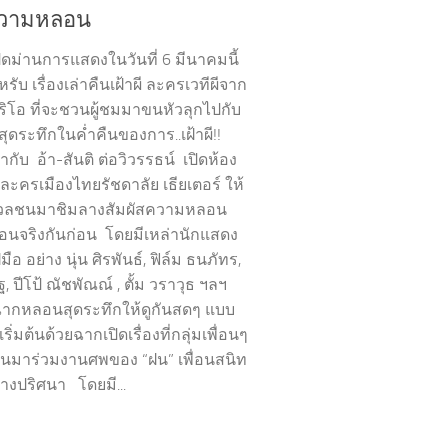
ความหลอน
ิดม่านการแสดงในวันที่ 6 มีนาคมนี้
รับ เรื่องเล่าคืนเฝ้าผี ละครเวทีผีจาก
นริโอ ที่จะชวนผู้ชมมาขนหัวลุกไปกับ
่าสุดระทึกในค่ำคืนของการ..เฝ้าผี!!
้กำกับ อ้า-สันติ ต่อวิวรรธน์ เปิดห้อง
ละครเมืองไทยรัชดาลัย เธียเตอร์ ให้
อมวลชนมาชิมลางสัมผัสความหลอน
อนจริงกันก่อน โดยมีเหล่านักแสดง
ือ อย่าง นุ่น ศิรพันธ์, ฟิล์ม ธนภัทร,
ัฐ, ปีโป้ ณัชพัณณ์ , ตั้ม วราวุธ ฯลฯ
ากหลอนสุดระทึกให้ดูกันสดๆ แบบ
ริ่มต้นด้วยฉากเปิดเรื่องที่กลุ่มเพื่อนๆ
ันมาร่วมงานศพของ “ฝน” เพื่อนสนิท
่างปริศนา โดยมี...