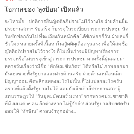
โอกาสของ ‘ลุงป้อม’ เปิดแล้ว
จะไหวมั้ย… ปกติการยื่นญัตติอภิปรายไม่ไว้วางใจ ฝ่ายค้านยื่น
ประธานสภาฯ รับเสร็จ ก็บรรจุในระเบียบวาระการประชุม นัด
วันซักฟอกกันไป ที่จะเถียงกันหนักคือ ได้ซักฟอกกี่วัน ฝ่ายละกี่
ชั่วโมง หลายครั้งที่เนื้อหาในญัตติดุเดือดรุนแรง เพื่อให้สมชื่อ
ญัตติอภิปรายไม่ไว้วางใจ ก็ไม่เห็นว่าจะมีปัญหาเรื่องการ
บรรจุหรือไม่บรรจุเข้าสู่วาระการประชุม มาครั้งนี้ฝุ่นตลบมา
หลายวันเรื่องว่ามีชื่อ “ทักษิณ ชินวัตร” ได้หรือไม่ ภาพออกมา
มันเฮงซวยทั้งรัฐบาลและฝ่ายค้านครับ ฝ่ายค้านเหมือนเด็ก
ปัญญาอ่อน คิดพลิกแพลงอะไรไม่เป็น ก็ไม่แปลกอะไรครับ
คราวที่แล้วตั้งรัฐบาลไม่ได้ แถมยังเสียเก้าอี้ประธานสภาผู้
แทนราษฎรให้ “วันมูหะมัดนอร์ มะทา” จากพรรคประชาชาติ
ที่มี สส.แค่ ๙ คน อีกต่างหาก ไม่รู้จักจำ! ส่วนรัฐบาลอัปยศครับ
ยอมให้ “ทักษิณ” ครอบงำทุกอย่าง...