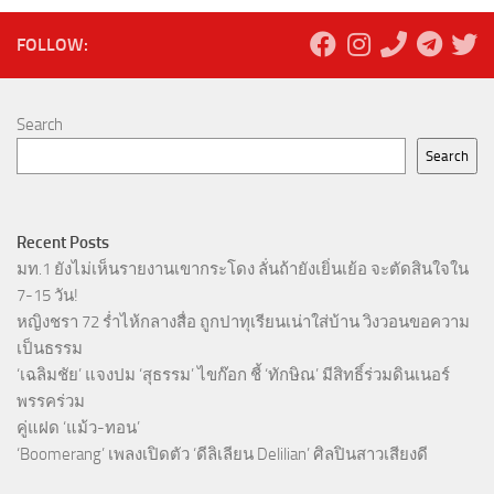
FOLLOW:
Search
Search
Recent Posts
มท.1 ยังไม่เห็นรายงานเขากระโดง ลั่นถ้ายังเยิ่นเย้อ จะตัดสินใจใน
7-15 วัน!
หญิงชรา 72 ร่ำไห้กลางสื่อ ถูกปาทุเรียนเน่าใส่บ้าน วิงวอนขอความ
เป็นธรรม
‘เฉลิมชัย’ แจงปม ‘สุธรรม’ ไขก๊อก ชี้ ‘ทักษิณ’ มีสิทธิ์ร่วมดินเนอร์
พรรคร่วม
คู่แฝด ‘แม้ว-ทอน’
‘Boomerang’ เพลงเปิดตัว ‘ดีลิเลียน Delilian’ ศิลปินสาวเสียงดี