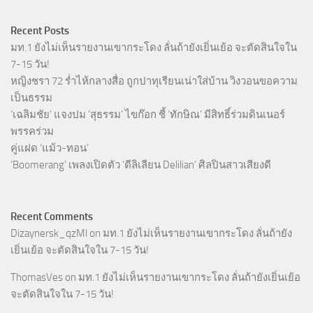
Recent Posts
มท.1 ยังไม่เห็นรายงานเขากระโดง ลั่นถ้ายังเยิ่นเย้อ จะตัดสินใจใน
7-15 วัน!
หญิงชรา 72 ร่ำไห้กลางสื่อ ถูกปาทุเรียนเน่าใส่บ้าน วิงวอนขอความ
เป็นธรรม
‘เฉลิมชัย’ แจงปม ‘สุธรรม’ ไขก๊อก ชี้ ‘ทักษิณ’ มีสิทธิ์ร่วมดินเนอร์
พรรคร่วม
คู่แฝด ‘แม้ว-ทอน’
‘Boomerang’ เพลงเปิดตัว ‘ดีลิเลียน Delilian’ ศิลปินสาวเสียงดี
Recent Comments
Dizaynersk_qzMl
on
มท.1 ยังไม่เห็นรายงานเขากระโดง ลั่นถ้ายัง
เยิ่นเย้อ จะตัดสินใจใน 7-15 วัน!
ThomasVes
on
มท.1 ยังไม่เห็นรายงานเขากระโดง ลั่นถ้ายังเยิ่นเย้อ
จะตัดสินใจใน 7-15 วัน!