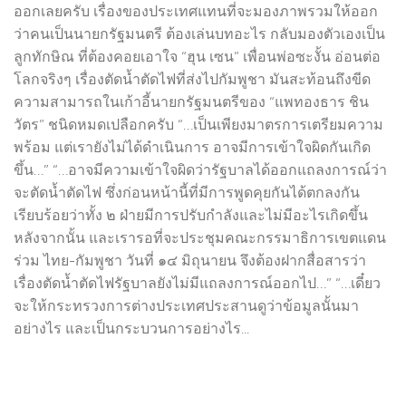
ออกเลยครับ เรื่องของประเทศแทนที่จะมองภาพรวมให้ออก
ว่าคนเป็นนายกรัฐมนตรี ต้องเล่นบทอะไร กลับมองตัวเองเป็น
ลูกทักษิณ ที่ต้องคอยเอาใจ “ฮุน เซน” เพื่อนพ่อซะงั้น อ่อนต่อ
โลกจริงๆ เรื่องตัดน้ำตัดไฟที่ส่งไปกัมพูชา มันสะท้อนถึงขีด
ความสามารถในเก้าอี้นายกรัฐมนตรีของ “แพทองธาร ชิน
วัตร” ชนิดหมดเปลือกครับ “…เป็นเพียงมาตรการเตรียมความ
พร้อม แต่เรายังไม่ได้ดำเนินการ อาจมีการเข้าใจผิดกันเกิด
ขึ้น…” “…อาจมีความเข้าใจผิดว่ารัฐบาลได้ออกแถลงการณ์ว่า
จะตัดน้ำตัดไฟ ซึ่งก่อนหน้านี้ที่มีการพูดคุยกันได้ตกลงกัน
เรียบร้อยว่าทั้ง ๒ ฝ่ายมีการปรับกำลังและไม่มีอะไรเกิดขึ้น
หลังจากนั้น และเรารอที่จะประชุมคณะกรรมาธิการเขตแดน
ร่วม ไทย-กัมพูชา วันที่ ๑๔ มิถุนายน จึงต้องฝากสื่อสารว่า
เรื่องตัดน้ำตัดไฟรัฐบาลยังไม่มีแถลงการณ์ออกไป…” “…เดี๋ยว
จะให้กระทรวงการต่างประเทศประสานดูว่าข้อมูลนั้นมา
อย่างไร และเป็นกระบวนการอย่างไร...