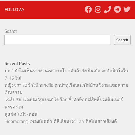
FOLLOW:
Search
Search
Recent Posts
มท.1 ยังไม่เห็นรายงานเขากระโดง ลั่นถ้ายังเยิ่นเย้อ จะตัดสินใจใน
7-15 วัน!
หญิงชรา 72 ร่ำไห้กลางสื่อ ถูกปาทุเรียนเน่าใส่บ้าน วิงวอนขอความ
เป็นธรรม
‘เฉลิมชัย’ แจงปม ‘สุธรรม’ ไขก๊อก ชี้ ‘ทักษิณ’ มีสิทธิ์ร่วมดินเนอร์
พรรคร่วม
คู่แฝด ‘แม้ว-ทอน’
‘Boomerang’ เพลงเปิดตัว ‘ดีลิเลียน Delilian’ ศิลปินสาวเสียงดี