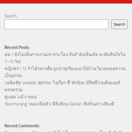
Search
Search
Recent Posts
มท.1 ยังไม่เห็นรายงานเขากระโดง ลั่นถ้ายังเยิ่นเย้อ จะตัดสินใจใน
7-15 วัน!
หญิงชรา 72 ร่ำไห้กลางสื่อ ถูกปาทุเรียนเน่าใส่บ้าน วิงวอนขอความ
เป็นธรรม
‘เฉลิมชัย’ แจงปม ‘สุธรรม’ ไขก๊อก ชี้ ‘ทักษิณ’ มีสิทธิ์ร่วมดินเนอร์
พรรคร่วม
คู่แฝด ‘แม้ว-ทอน’
‘Boomerang’ เพลงเปิดตัว ‘ดีลิเลียน Delilian’ ศิลปินสาวเสียงดี
Recent Comments