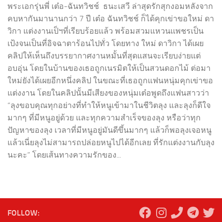
พระเอกรุ่นพี่ เต๋อ-ฉันทวิชช์ ธนะเสวี ล่าสุดรักสุกงอมหลังจาก
คบหากันมานานกว่า 7 ปี เต๋อ ฉันทวิชช์ ก็ได้คุกเข่าขอใหม่ ดา
วิกา แต่งงานเป็ฯที่เรียบร้อยแล้ว พร้อมสวมแหวนเเพชรเป็น
เป้งจนเป็นที่อิจฉาตาร้อนไปทั่ว โดยทาง ใหม่ ดาวิกา ได้เผย
คลิปให้เห็นถึงบรรยากาศงานหมั้นที่สุดแสนจะเรียบง่ายแต่
อบอุ่น โดยในบ้านของเธอถูกเนรมิตให้เป็นสวนดอกไม้ ต่อมา
ใหม่ยังได้เผยอีกหนึ่งคลิป ในขณะที่เธอถูกแฟนหนุ่มคุกเข่าขอ
แต่งงาน โดยในคลิปนั้นมีเสียงของหนุ่มเต๋อพูดถึงแฟนสาวว่า
“ลุงขอบคุณทุกอย่างที่ทำให้หนูเข้ามาในชีวิตลุง และลุงก็ดีใจ
มากๆ ที่มีหนูอยู่ด้วย และทุกความสำเร็จของลุง หรือว่าทุก
ปัญหาของลุง เวลาที่มีหนูอยู่มันดีขึ้นมากๆ แล้วก็พอลุงเจอหนู
แล้วเนี่ยลุงไม่สามารถปล่อยหนูไปได้อีกเลย ที่รักแต่งงานกับลุง
นะคะ” โดยเส้นทางความรักของ...
FOLLOW: