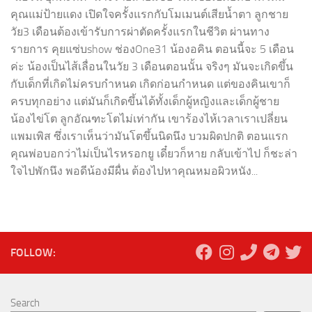
คุณแม่ป้ายแดง เปิดใจครั้งแรกกับโมเมนต์เสียน้ำตา ลูกชาย
วัย3 เดือนต้องเข้ารับการผ่าตัดครั้งแรกในชีวิต ผ่านทาง
รายการ คุยแซ่บshow ช่องOne31 น้องอคิน ตอนนี้จะ 5 เดือน
ค่ะ น้องเป็นไส้เลื่อนในวัย 3 เดือนตอนนั้น จริงๆ มันจะเกิดขึ้น
กับเด็กที่เกิดไม่ครบกำหนด เกิดก่อนกำหนด แต่ของคินเขาก็
ครบทุกอย่าง แต่มันก็เกิดขึ้นได้ทั้งเด็กผู้หญิงและเด็กผู้ชาย
น้องไข่โต ลูกอัณฑะโตไม่เท่ากัน เขาร้องไห้เวลาเราเปลี่ยน
แพมเพิส ซึ่งเราเห็นว่ามันโตขึ้นนิดนึง บวมผิดปกติ ตอนแรก
คุณพ่อบอกว่าไม่เป็นไรหรอกยู เดี๋ยวก็หาย กลับเข้าไป ก็ชะล่า
ใจไปพักนึง พอดีน้องมีผื่น ต้องไปหาคุณหมอผิวหนัง...
FOLLOW:
Search