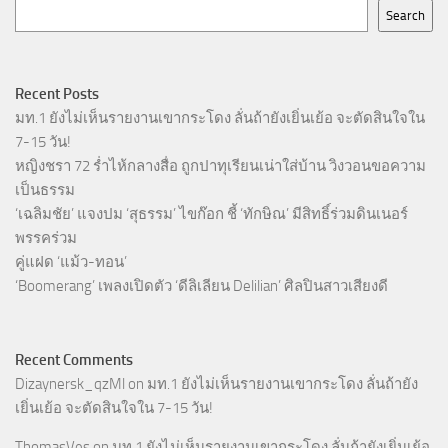
Search
Recent Posts
มท.1 ยังไม่เห็นรายงานเขากระโดง ลั่นถ้ายังเยิ่นเย้อ จะตัดสินใจใน
7-15 วัน!
หญิงชรา 72 ร่ำไห้กลางสื่อ ถูกปาทุเรียนเน่าใส่บ้าน วิงวอนขอความ
เป็นธรรม
‘เฉลิมชัย’ แจงปม ‘สุธรรม’ ไขก๊อก ชี้ ‘ทักษิณ’ มีสิทธิ์ร่วมดินเนอร์
พรรคร่วม
คู่แฝด ‘แม้ว-ทอน’
‘Boomerang’ เพลงเปิดตัว ‘ดีลิเลียน Delilian’ ศิลปินสาวเสียงดี
Recent Comments
Dizaynersk_qzMl
on
มท.1 ยังไม่เห็นรายงานเขากระโดง ลั่นถ้ายัง
เยิ่นเย้อ จะตัดสินใจใน 7-15 วัน!
ThomasVes
on
มท.1 ยังไม่เห็นรายงานเขากระโดง ลั่นถ้ายังเยิ่นเย้อ