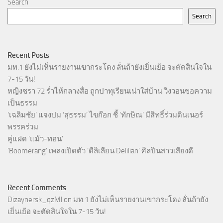
Search
Search
Recent Posts
มท.1 ยังไม่เห็นรายงานเขากระโดง ลั่นถ้ายังเยิ่นเย้อ จะตัดสินใจใน
7-15 วัน!
หญิงชรา 72 ร่ำไห้กลางสื่อ ถูกปาทุเรียนเน่าใส่บ้าน วิงวอนขอความ
เป็นธรรม
‘เฉลิมชัย’ แจงปม ‘สุธรรม’ ไขก๊อก ชี้ ‘ทักษิณ’ มีสิทธิ์ร่วมดินเนอร์
พรรคร่วม
คู่แฝด ‘แม้ว-ทอน’
‘Boomerang’ เพลงเปิดตัว ‘ดีลิเลียน Delilian’ ศิลปินสาวเสียงดี
Recent Comments
Dizaynersk_qzMl
on
มท.1 ยังไม่เห็นรายงานเขากระโดง ลั่นถ้ายัง
เยิ่นเย้อ จะตัดสินใจใน 7-15 วัน!