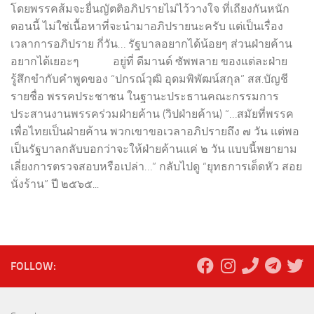
โดยพรรคส้มจะยื่นญัตติอภิปรายไม่ไว้วางใจ ที่เถียงกันหนัก
ตอนนี้ ไม่ใช่เนื้อหาที่จะนำมาอภิปรายนะครับ แต่เป็นเรื่อง
เวลาการอภิปราย กี่วัน… รัฐบาลอยากได้น้อยๆ ส่วนฝ่ายค้าน
อยากได้เยอะๆ อยู่ที่ ดีมานด์ ซัพพลาย ของแต่ละฝ่าย
รู้สึกขำกับคำพูดของ “ปกรณ์วุฒิ อุดมพิพัฒน์สกุล” สส.บัญชี
รายชื่อ พรรคประชาชน ในฐานะประธานคณะกรรมการ
ประสานงานพรรคร่วมฝ่ายค้าน (วิปฝ่ายค้าน) “…สมัยที่พรรค
เพื่อไทยเป็นฝ่ายค้าน พวกเขาขอเวลาอภิปรายถึง ๗ วัน แต่พอ
เป็นรัฐบาลกลับบอกว่าจะให้ฝ่ายค้านแค่ ๒ วัน แบบนี้พยายาม
เลี่ยงการตรวจสอบหรือเปล่า…” กลับไปดู “ยุทธการเด็ดหัว สอย
นั่งร้าน” ปี ๒๕๖๕...
FOLLOW: