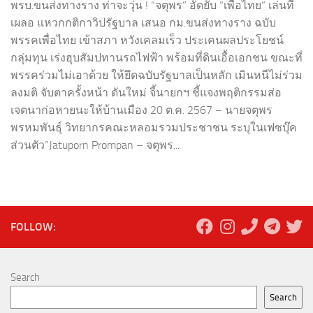
พรบ.ขนส่งทางราง ท่าจะวุ่น ! “จตุพร” อัดยับ “เพื่อไทย” เล่นที
เผลอ แหวกกติกาวิปรัฐบาล เสนอ กม.ขนส่งทางราง ฉบับ
พรรคเพื่อไทย เข้าสภา หวังเคลมเร็ว ประเคนผลประโยชน์
กลุ่มทุน เร่งฮุบสัมปทานรถไฟฟ้า พร้อมที่ดินเอื้อเอกชน ขณะที่
พรรคร่วมไม่เอาด้วย ให้ยึดฉบับรัฐบาลเป็นหลัก เมินหนีไม่ร่วม
ลงมติ จับตาครั้งหน้า ดันใหม่ จี้นายกฯ ชี้แจงพฤติกรรมส่อ
เจตนาก่อหายนะให้บ้านเมือง 20 ต.ค. 2567 – นายจตุพร
พรหมพันธุ์ วิทยากรคณะหลอมรวมประชาชน ระบุในเฟซบุ๊ค
ส่วนตัว”Jatuporn Prompan – จตุพร...
FOLLOW:
Search
Search