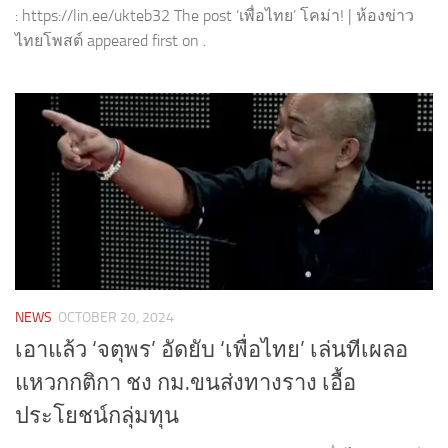
: https://lin.ee/ukteb32 The post ‘เพื่อไทย’ โคม่า! | ห้องข่าว
ไทยโพสต์ appeared first on .
NEWS
OCTOBER 20, 2024
เอาแล้ว ‘จตุพร’ อัดยับ ‘เพื่อไทย’ เล่นทีเผลอ
แหวกกติกา ชง กม.ขนส่งทางราง เอื้อ
ประโยชน์กลุ่มทุน