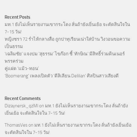
Recent Posts
มท.1 ยังไม่เห็นรายงานเขากระโดง ลั่นถ้ายังเยิ่นเย้อ จะตัดสินใจใน
7-15 วัน!
หญิงชรา 72 ร่ำไห้กลางสื่อ ถูกปาทุเรียนเน่าใส่บ้าน วิงวอนขอความ
เป็นธรรม
‘เฉลิมชัย’ แจงปม ‘สุธรรม’ ไขก๊อก ชี้ ‘ทักษิณ’ มีสิทธิ์ร่วมดินเนอร์
พรรคร่วม
คู่แฝด ‘แม้ว-ทอน’
‘Boomerang’ เพลงเปิดตัว ‘ดีลิเลียน Delilian’ ศิลปินสาวเสียงดี
Recent Comments
Dizaynersk_qzMl
on
มท.1 ยังไม่เห็นรายงานเขากระโดง ลั่นถ้ายัง
เยิ่นเย้อ จะตัดสินใจใน 7-15 วัน!
ThomasVes
on
มท.1 ยังไม่เห็นรายงานเขากระโดง ลั่นถ้ายังเยิ่นเย้อ
จะตัดสินใจใน 7-15 วัน!