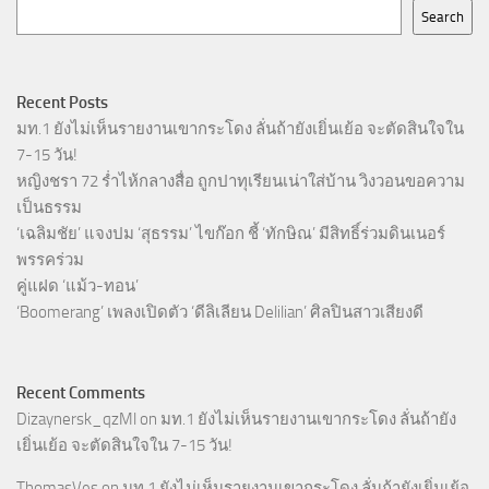
Search
Recent Posts
มท.1 ยังไม่เห็นรายงานเขากระโดง ลั่นถ้ายังเยิ่นเย้อ จะตัดสินใจใน
7-15 วัน!
หญิงชรา 72 ร่ำไห้กลางสื่อ ถูกปาทุเรียนเน่าใส่บ้าน วิงวอนขอความ
เป็นธรรม
‘เฉลิมชัย’ แจงปม ‘สุธรรม’ ไขก๊อก ชี้ ‘ทักษิณ’ มีสิทธิ์ร่วมดินเนอร์
พรรคร่วม
คู่แฝด ‘แม้ว-ทอน’
‘Boomerang’ เพลงเปิดตัว ‘ดีลิเลียน Delilian’ ศิลปินสาวเสียงดี
Recent Comments
Dizaynersk_qzMl
on
มท.1 ยังไม่เห็นรายงานเขากระโดง ลั่นถ้ายัง
เยิ่นเย้อ จะตัดสินใจใน 7-15 วัน!
ThomasVes
on
มท.1 ยังไม่เห็นรายงานเขากระโดง ลั่นถ้ายังเยิ่นเย้อ