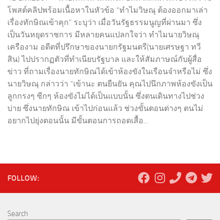
โพสต์คลิปพร้อมเนื้อหาในหัวข้อ “ทำไมวิษณุ ต้องออกมาเล่า
เรื่องทักษิณเข้าคุก” ระบุว่า เมื่อวันรัฐธรรมนูญที่ผ่านมา ซึ่ง
เป็นวันหยุดราชการ มีหลายคนแปลกใจว่า ทำไมนายวิษณุ
เครืองาม อดีตที่ปรึกษาของนายกรัฐมนตรี(นายเศรษฐา ทวี
สิน) ไปปรากฏตัวที่ทำเนียบรัฐบาล และให้สัมภาษณ์กับผู้สื่อ
ข่าว ที่ถามเรื่องนายทักษิณได้เข้าห้องขังในเรือนจำหรือไม่ ซึ่ง
นายวิษณุ กล่าวว่า “เข้านะ ตนยืนยัน คุณไปนึกภาพห้องขังเป็น
ลูกกรงๆ ซีกๆ ห้องขังไม่ได้เป็นแบบนั้น ซึ่งตนเดินทางไปช่วง
บ่าย ซึ่งนายทักษิณ เข้าไปก่อนแล้ว ช่วงขั้นตอนต่างๆ ตนไม่
อยากไปยุ่งตอนนั้น มีขั้นตอนการถอดเสื้อ...
FOLLOW:
Search