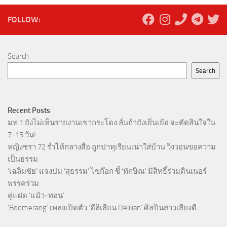
FOLLOW:
Search
Search
Recent Posts
มท.1 ยังไม่เห็นรายงานเขากระโดง ลั่นถ้ายังเยิ่นเย้อ จะตัดสินใจใน
7-15 วัน!
หญิงชรา 72 ร่ำไห้กลางสื่อ ถูกปาทุเรียนเน่าใส่บ้าน วิงวอนขอความ
เป็นธรรม
‘เฉลิมชัย’ แจงปม ‘สุธรรม’ ไขก๊อก ชี้ ‘ทักษิณ’ มีสิทธิ์ร่วมดินเนอร์
พรรคร่วม
คู่แฝด ‘แม้ว-ทอน’
‘Boomerang’ เพลงเปิดตัว ‘ดีลิเลียน Delilian’ ศิลปินสาวเสียงดี