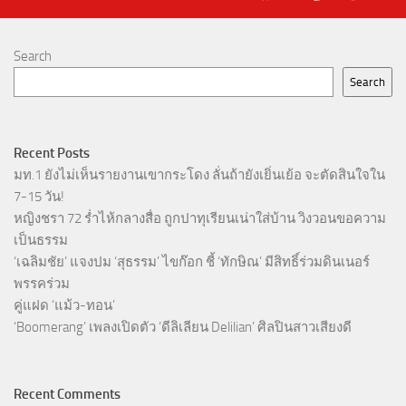
Search
Search
Recent Posts
มท.1 ยังไม่เห็นรายงานเขากระโดง ลั่นถ้ายังเยิ่นเย้อ จะตัดสินใจใน
7-15 วัน!
หญิงชรา 72 ร่ำไห้กลางสื่อ ถูกปาทุเรียนเน่าใส่บ้าน วิงวอนขอความ
เป็นธรรม
‘เฉลิมชัย’ แจงปม ‘สุธรรม’ ไขก๊อก ชี้ ‘ทักษิณ’ มีสิทธิ์ร่วมดินเนอร์
พรรคร่วม
คู่แฝด ‘แม้ว-ทอน’
‘Boomerang’ เพลงเปิดตัว ‘ดีลิเลียน Delilian’ ศิลปินสาวเสียงดี
Recent Comments