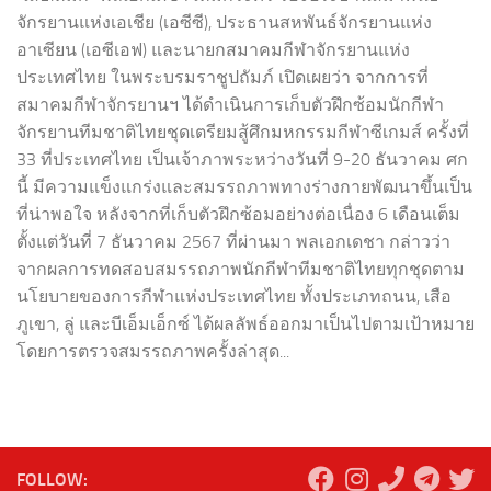
จักรยานแห่งเอเชีย (เอซีซี), ประธานสหพันธ์จักรยานแห่ง
อาเซียน (เอซีเอฟ) และนายกสมาคมกีฬาจักรยานแห่ง
ประเทศไทย ในพระบรมราชูปถัมภ์ เปิดเผยว่า จากการที่
สมาคมกีฬาจักรยานฯ ได้ดำเนินการเก็บตัวฝึกซ้อมนักกีฬา
จักรยานทีมชาติไทยชุดเตรียมสู้ศึกมหกรรมกีฬาซีเกมส์ ครั้งที่
33 ที่ประเทศไทย เป็นเจ้าภาพระหว่างวันที่ 9-20 ธันวาคม ศก
นี้ มีความแข็งแกร่งและสมรรถภาพทางร่างกายพัฒนาขึ้นเป็น
ที่น่าพอใจ หลังจากที่เก็บตัวฝึกซ้อมอย่างต่อเนื่อง 6 เดือนเต็ม
ตั้งแต่วันที่ 7 ธันวาคม 2567 ที่ผ่านมา พลเอกเดชา กล่าวว่า
จากผลการทดสอบสมรรถภาพนักกีฬาทีมชาติไทยทุกชุดตาม
นโยบายของการกีฬาแห่งประเทศไทย ทั้งประเภทถนน, เสือ
ภูเขา, ลู่ และบีเอ็มเอ็กซ์ ได้ผลลัพธ์ออกมาเป็นไปตามเป้าหมาย
โดยการตรวจสมรรถภาพครั้งล่าสุด...
FOLLOW: