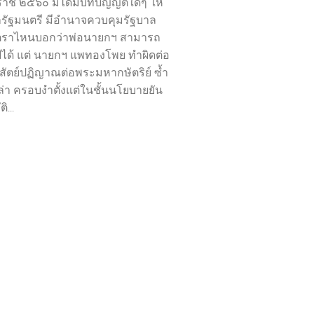
ราช ๒๕๖๐ มิได้มีบทบัญญัติใดๆ ให้
รัฐมนตรี มีอำนาจควบคุมรัฐบาล
าตราไหนบอกว่าพ่อนายกฯ สามารถ
ได้ แต่ นายกฯ แพทองโพย ทำผิดต่อ
ัตย์ปฏิญาณต่อพระมหากษัตริย์ ซ้ำ
ล่า ครอบงำตั้งแต่ในชั้นนโยบายยัน
ิ...