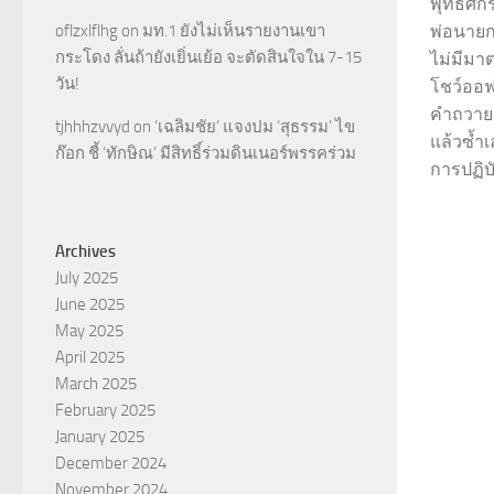
พุทธศัก
oflzxlflhg
on
มท.1 ยังไม่เห็นรายงานเขา
พ่อนายก
กระโดง ลั่นถ้ายังเยิ่นเย้อ จะตัดสินใจใน 7-15
ไม่มีม
วัน!
โชว์ออฟ
คำถวายส
tjhhhzvvyd
on
‘เฉลิมชัย’ แจงปม ‘สุธรรม’ ไข
แล้วซ้ำเ
ก๊อก ชี้ ‘ทักษิณ’ มีสิทธิ์ร่วมดินเนอร์พรรคร่วม
การปฏิบัต
Archives
July 2025
June 2025
May 2025
April 2025
March 2025
February 2025
January 2025
December 2024
November 2024