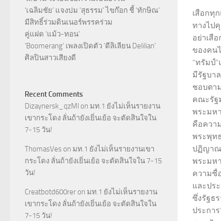
‘เฉลิมชัย’ แจงปม ‘สุธรรม’ ไขก๊อก ชี้ ‘ทักษิณ’
เสือกทุก
มีสิทธิ์ร่วมดินเนอร์พรรคร่วม
ทางไปคุย
คู่แฝด ‘แม้ว-ทอน’
อย่าเสื
‘Boomerang’ เพลงเปิดตัว ‘ดีลิเลียน Delilian’
ของคนไท
ศิลปินสาวเสียงดี
“ทรัมป์
มีรัฐบาล
ชอบตามร
Recent Comments
คณะรัฐม
Dizaynersk_qzMl
on
มท.1 ยังไม่เห็นรายงาน
พระมหาก
เขากระโดง ลั่นถ้ายังเยิ่นเย้อ จะตัดสินใจใน
คือความร
7-15 วัน!
พระพุทธเ
ปฏิญาณว
ThomasVes
on
มท.1 ยังไม่เห็นรายงานเขา
กระโดง ลั่นถ้ายังเยิ่นเย้อ จะตัดสินใจใน 7-15
พระมหากษ
วัน!
ความซื่
และประช
Creatbotd600rer
on
มท.1 ยังไม่เห็นรายงาน
ซึ่งรัฐ
เขากระโดง ลั่นถ้ายังเยิ่นเย้อ จะตัดสินใจใน
ประการ
7-15 วัน!