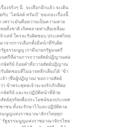
เรื่องจริงๆ นี่…จะเสือกอีกแล้ว จะเดิน
กับ “โดนัลด์ ทรัมป์” ขอเถอะเรื่องนี้
อก เพราะมันคือความเป็นความตาย
ยทั้งชาติ เกิดพลาดท่าเสียเหลี่ยม
”เจ้าเล่ห์ ใครจะรับผิดชอบ ประเทศไทย
มาจากการเลือกตั้งมีหน้าที่รับผิด
ัฐธรรมนูญ เรามีนายกรัฐมนตรี
นตรีที่ผ่านการถวายสัตย์ปฏิญาณต่อ
ษัตริย์ ถ้อยคำที่ถวายสัตย์ปฏิญาณ
ับผิดชอบที่ไม่อาจหลีกเลี่ยงได้ “ข้า
จ้า (ชื่อผู้ปฏิญาณ) ขอถวายสัตย์
่า ข้าพระพุทธเจ้าจะจงรักภักดีต่อ
ัตริย์ และจะปฏิบัติหน้าที่ด้วย
อสัตย์สุจริตเพื่อประโยชน์ของประเทศ
าชน ทั้งจะรักษาไว้และปฏิบัติตาม
ธรรมนูญแห่งราชอาณาจักรไทยทุก
” รัฐธรรมนูญแห่งราชอาณาจักรไทย