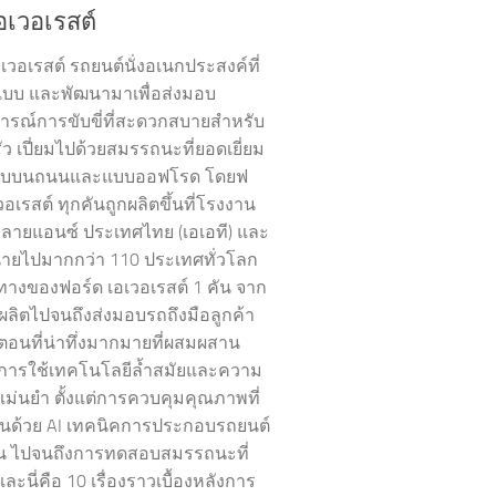
อเวอเรสต์
เวอเรสต์ รถยนต์นั่งอเนกประสงค์ที่
บบ และพัฒนามาเพื่อส่งมอบ
รณ์การขับขี่ที่สะดวกสบายสำหรับ
ว เปี่ยมไปด้วยสมรรถนะที่ยอดเยี่ยม
รขับบนถนนและแบบออฟโรด โดยฟ
วอเรสต์ ทุกคันถูกผลิตขึ้นที่โรงงาน
ลลายแอนซ์ ประเทศไทย (เอเอที) และ
่ายไปมากกว่า 110 ประเทศทั่วโลก
ทางของฟอร์ด เอเวอเรสต์ 1 คัน จาก
ลิตไปจนถึงส่งมอบรถถึงมือลูกค้า
้นตอนที่น่าทึ่งมากมายที่ผสมผสาน
การใช้เทคโนโลยีล้ำสมัยและความ
แม่นยำ ตั้งแต่การควบคุมคุณภาพที่
่อนด้วย AI เทคนิคการประกอบรถยนต์
พิถัน ไปจนถึงการทดสอบสมรรถนะที่
และนี่คือ 10 เรื่องราวเบื้องหลังการ