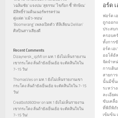
อร์ด เ
‘เฉลิมชัย’ แจงปม ‘สุธรรม’ ไขก๊อก ชี้ ‘ทักษิณ’
มีสิทธิ์ร่วมดินเนอร์พรรคร่วม
ฟอร์ด เอ
คู่แฝด ‘แม้ว-ทอน’
ถูกออกแ
‘Boomerang’ เพลงเปิดตัว ‘ดีลิเลียน Delilian’
ประสบกา
ศิลปินสาวเสียงดี
ครอบครั
ทั้งกา
อร์ด เอเ
Recent Comments
ออโต้อั
Dizaynersk_qzMl
on
มท.1 ยังไม่เห็นรายงาน
จัดจำหน
เขากระโดง ลั่นถ้ายังเยิ่นเย้อ จะตัดสินใจใน
การเดิน
7-15 วัน!
สายการผ
ThomasVes
on
มท.1 ยังไม่เห็นรายงานเขา
นั้นมีขั
กระโดง ลั่นถ้ายังเยิ่นเย้อ จะตัดสินใจใน 7-15
ระหว่าง
วัน!
ละเอียด
ขับเคลื
Creatbotd600rer
on
มท.1 ยังไม่เห็นรายงาน
ที่พิถี
เขากระโดง ลั่นถ้ายังเยิ่นเย้อ จะตัดสินใจใน
เข้มข้น 
7-15 วัน!