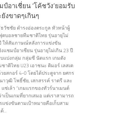
ป์อาเชี่ยน ‘โค้ชวัง’ยอมรับ
ะยังขาดๆเกินๆ
”ธวัชชัย ดำรงอ่องตระกูล หัวหน้าผู้
ฟุตบอลชายทีมชาติไทย รุ่นอายุไม่
ปี ให้สัมภาษณ์หลังการแข่งขัน
งแชมป์อาเซียน รุ่นอายุไม่เกิน 23 ปี
แบ่งกลุ่ม กลุ่มซี นัดแรก เกมดัง
ีมชาติไทย U23 เอาชนะ ติมอร์ เลสเต
้วยสกอร์ 4-0 โดยได้ประตูจาก ยศกร
นาวุฒิ โพธิ์ชัย, เสกสรรค์ ราตรี และ
์ แซ่เล้า “เกมแรกของทัวร์นาเมนต์
่าเป็นเกมที่ยากเสมอ แต่เราสามารถ
รแข่งขันตามเป้าหมายคือเก็บสาม
...