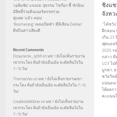
ชิงแชม
‘เฉลิมชัย’ แจงปม ‘สุธรรม’ ไขก๊อก ชี้ ‘ทักษิณ’
มีสิทธิ์ร่วมดินเนอร์พรรคร่วม
จังหว
คู่แฝด ‘แม้ว-ทอน’
“โค้ชวัง
‘Boomerang’ เพลงเปิดตัว ‘ดีลิเลียน Delilian’
ศิลปินสาวเสียงดี
ฝึกสอน 
เกิน 23 
ฟุตบอลชิ
Recent Comments
2025 รอบ
Dizaynersk_qzMl
on
มท.1 ยังไม่เห็นรายงาน
กล่าว ท
เขากระโดง ลั่นถ้ายังเยิ่นเย้อ จะตัดสินใจใน
U23 ไปด
7-15 วัน!
บูรพา, ธ
ชวัลวิทย
ThomasVes
on
มท.1 ยังไม่เห็นรายงานเขา
แน่นอนว
กระโดง ลั่นถ้ายังเยิ่นเย้อ จะตัดสินใจใน 7-15
ได้ผลกา
วัน!
คะแนนได้
Creatbotd600rer
on
มท.1 ยังไม่เห็นรายงาน
เขากระโดง ลั่นถ้ายังเยิ่นเย้อ จะตัดสินใจใน
7-15 วัน!