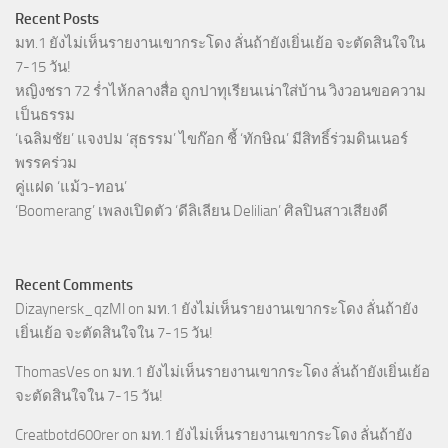
Recent Posts
มท.1 ยังไม่เห็นรายงานเขากระโดง ลั่นถ้ายังเยิ่นเย้อ จะตัดสินใจใน
7-15 วัน!
หญิงชรา 72 ร่ำไห้กลางสื่อ ถูกปาทุเรียนเน่าใส่บ้าน วิงวอนขอความ
เป็นธรรม
‘เฉลิมชัย’ แจงปม ‘สุธรรม’ ไขก๊อก ชี้ ‘ทักษิณ’ มีสิทธิ์ร่วมดินเนอร์
พรรคร่วม
คู่แฝด ‘แม้ว-ทอน’
‘Boomerang’ เพลงเปิดตัว ‘ดีลิเลียน Delilian’ ศิลปินสาวเสียงดี
Recent Comments
Dizaynersk_qzMl
on
มท.1 ยังไม่เห็นรายงานเขากระโดง ลั่นถ้ายัง
เยิ่นเย้อ จะตัดสินใจใน 7-15 วัน!
ThomasVes
on
มท.1 ยังไม่เห็นรายงานเขากระโดง ลั่นถ้ายังเยิ่นเย้อ
จะตัดสินใจใน 7-15 วัน!
Creatbotd600rer
on
มท.1 ยังไม่เห็นรายงานเขากระโดง ลั่นถ้ายัง