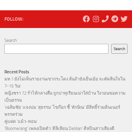
FOLLOW:
Search
Search
Recent Posts
มท.1 ยังไม่เห็นรายงานเขากระโดง ลั่นถ้ายังเยิ่นเย้อ จะตัดสินใจใน
7-15 วัน!
หญิงชรา 72 ร่ำไห้กลางสื่อ ถูกปาทุเรียนเน่าใส่บ้าน วิงวอนขอความ
เป็นธรรม
‘เฉลิมชัย’ แจงปม ‘สุธรรม’ ไขก๊อก ชี้ ‘ทักษิณ’ มีสิทธิ์ร่วมดินเนอร์
พรรคร่วม
คู่แฝด ‘แม้ว-ทอน’
‘Boomerang’ เพลงเปิดตัว ‘ดีลิเลียน Delilian’ ศิลปินสาวเสียงดี