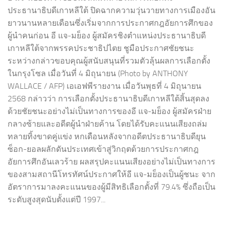
ประธานาธิบดีเกาหลีใต้ ปิดฉากความวุ่นวายทางการเมืองอัน
ยาวนานหลายเดือนซึ่งเริ่มจากการประกาศกฎอัยการศึกของ
ผู้นำคนก่อน อี แจ-มย็อง ผู้สมัครชิงตำแหน่งประธานาธิบดี
เกาหลีใต้จากพรรคประชาธิปไตย ชูมือประกาศชัยชนะ
ระหว่างกล่าวขอบคุณผู้สนับสนุนที่รวมตัวลุ้นผลการเลือกตั้ง
ในกรุงโซล เมื่อวันที่ 4 มิถุนายน (Photo by ANTHONY
WALLACE / AFP) เอเอฟพีรายงาน เมื่อวันพุธที่ 4 มิถุนายน
2568 กล่าวว่า การเลือกตั้งประธานาธิบดีเกาหลีใต้สิ้นสุดลง
ด้วยชัยชนะอย่างไม่เป็นทางการของอี แจ-มย็อง ผู้สมัครฝ่าย
กลางซ้ายและอดีตผู้นำฝ่ายค้าน โดยได้รับคะแนนเสียงถล่ม
ทลายทิ้งขาดคู่แข่ง หกเดือนหลังจากอดีตประธานาธิบดียุน
ซ็อก-ยอลผลักดันประเทศเข้าสู่วิกฤตด้วยการประกาศกฎ
อัยการศึกอันเลวร้าย ผลสรุปคะแนนเสียงอย่างไม่เป็นทางการ
ของสามสถานีโทรทัศน์ประกาศให้อี แจ-มย็องเป็นผู้ชนะ จาก
อัตราการมาลงคะแนนของผู้มีสิทธิเลือกตั้งที่ 79.4% ซึ่งถือเป็น
ระดับสูงสุดนับตั้งแต่ปี 1997...