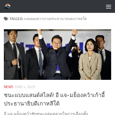
Skip to content
TAGGED:
แจมยองควาเกาอประธานาธบดเกาหลใต
NEWS
JUNE 4, 2025
ชนะแบบแลนด์สไลด์! อี แจ-มย็องคว้าเก้าอี้
ประธานาธิบดีเกาหลีใต้
อี แจ-มย็องคว้าชัยชนะถล่มทลายในการเลือกตั้ง