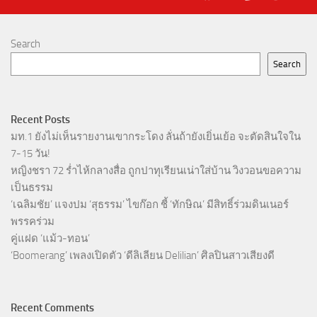
Search
Search
Recent Posts
มท.1 ยังไม่เห็นรายงานเขากระโดง ลั่นถ้ายังเยิ่นเย้อ จะตัดสินใจใน
7-15 วัน!
หญิงชรา 72 ร่ำไห้กลางสื่อ ถูกปาทุเรียนเน่าใส่บ้าน วิงวอนขอความ
เป็นธรรม
‘เฉลิมชัย’ แจงปม ‘สุธรรม’ ไขก๊อก ชี้ ‘ทักษิณ’ มีสิทธิ์ร่วมดินเนอร์
พรรคร่วม
คู่แฝด ‘แม้ว-ทอน’
‘Boomerang’ เพลงเปิดตัว ‘ดีลิเลียน Delilian’ ศิลปินสาวเสียงดี
Recent Comments