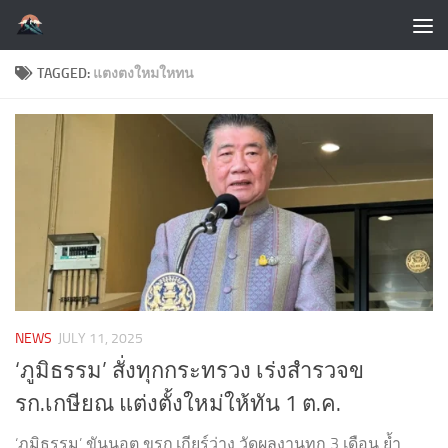
Skip to content
TAGGED:
แตงตงใหมใหทน
NEWS
JULY 11, 2025
‘ภูมิธรรม’ สั่งทุกกระทรวง เร่งสำรวจข
รก.เกษียณ แต่งตั้งใหม่ให้ทัน 1 ต.ค.
‘ภูมิธรรม’ ขันนอต ขรก.เกียร์ว่าง วัดผลงานทุก 3 เดือน ย้ำ