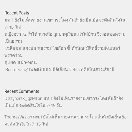
Recent Posts
มท.1 ยังไม่เห็นรายงานเขากระโดง ลั่นถ้ายังเยิ่นเย้อ จะตัดสินใจใน
7-15 วัน!
หญิงชรา 72 ร่ำไห้กลางสื่อ ถูกปาทุเรียนเน่าใส่บ้าน วิงวอนขอความ
เป็นธรรม
‘เฉลิมชัย’ แจงปม ‘สุธรรม’ ไขก๊อก ชี้ ‘ทักษิณ’ มีสิทธิ์ร่วมดินเนอร์
พรรคร่วม
คู่แฝด ‘แม้ว-ทอน’
‘Boomerang’ เพลงเปิดตัว ‘ดีลิเลียน Delilian’ ศิลปินสาวเสียงดี
Recent Comments
Dizaynersk_qzMl
on
มท.1 ยังไม่เห็นรายงานเขากระโดง ลั่นถ้ายัง
เยิ่นเย้อ จะตัดสินใจใน 7-15 วัน!
ThomasVes
on
มท.1 ยังไม่เห็นรายงานเขากระโดง ลั่นถ้ายังเยิ่นเย้อ
จะตัดสินใจใน 7-15 วัน!