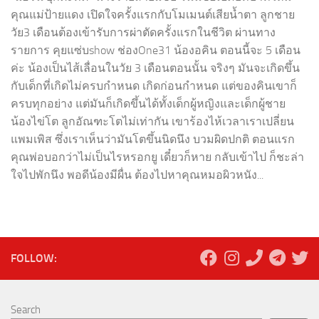
คุณแม่ป้ายแดง เปิดใจครั้งแรกกับโมเมนต์เสียน้ำตา ลูกชาย
วัย3 เดือนต้องเข้ารับการผ่าตัดครั้งแรกในชีวิต ผ่านทาง
รายการ คุยแซ่บshow ช่องOne31 น้องอคิน ตอนนี้จะ 5 เดือน
ค่ะ น้องเป็นไส้เลื่อนในวัย 3 เดือนตอนนั้น จริงๆ มันจะเกิดขึ้น
กับเด็กที่เกิดไม่ครบกำหนด เกิดก่อนกำหนด แต่ของคินเขาก็
ครบทุกอย่าง แต่มันก็เกิดขึ้นได้ทั้งเด็กผู้หญิงและเด็กผู้ชาย
น้องไข่โต ลูกอัณฑะโตไม่เท่ากัน เขาร้องไห้เวลาเราเปลี่ยน
แพมเพิส ซึ่งเราเห็นว่ามันโตขึ้นนิดนึง บวมผิดปกติ ตอนแรก
คุณพ่อบอกว่าไม่เป็นไรหรอกยู เดี๋ยวก็หาย กลับเข้าไป ก็ชะล่า
ใจไปพักนึง พอดีน้องมีผื่น ต้องไปหาคุณหมอผิวหนัง...
FOLLOW:
Search