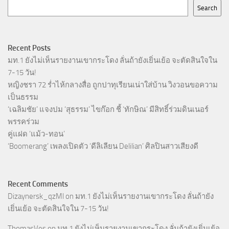
Search
Recent Posts
มท.1 ยังไม่เห็นรายงานเขากระโดง ลั่นถ้ายังเยิ่นเย้อ จะตัดสินใจใน
7-15 วัน!
หญิงชรา 72 ร่ำไห้กลางสื่อ ถูกปาทุเรียนเน่าใส่บ้าน วิงวอนขอความ
เป็นธรรม
‘เฉลิมชัย’ แจงปม ‘สุธรรม’ ไขก๊อก ชี้ ‘ทักษิณ’ มีสิทธิ์ร่วมดินเนอร์
พรรคร่วม
คู่แฝด ‘แม้ว-ทอน’
‘Boomerang’ เพลงเปิดตัว ‘ดีลิเลียน Delilian’ ศิลปินสาวเสียงดี
Recent Comments
Dizaynersk_qzMl
on
มท.1 ยังไม่เห็นรายงานเขากระโดง ลั่นถ้ายัง
เยิ่นเย้อ จะตัดสินใจใน 7-15 วัน!
ThomasVes
on
มท.1 ยังไม่เห็นรายงานเขากระโดง ลั่นถ้ายังเยิ่นเย้อ