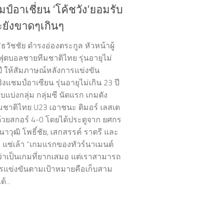
ป์อาเชี่ยน ‘โค้ชวัง’ยอมรับ
ะยังขาดๆเกินๆ
”ธวัชชัย ดำรงอ่องตระกูล หัวหน้าผู้
ฟุตบอลชายทีมชาติไทย รุ่นอายุไม่
ปี ให้สัมภาษณ์หลังการแข่งขัน
งแชมป์อาเซียน รุ่นอายุไม่เกิน 23 ปี
แบ่งกลุ่ม กลุ่มซี นัดแรก เกมดัง
ีมชาติไทย U23 เอาชนะ ติมอร์ เลสเต
้วยสกอร์ 4-0 โดยได้ประตูจาก ยศกร
นาวุฒิ โพธิ์ชัย, เสกสรรค์ ราตรี และ
์ แซ่เล้า “เกมแรกของทัวร์นาเมนต์
่าเป็นเกมที่ยากเสมอ แต่เราสามารถ
รแข่งขันตามเป้าหมายคือเก็บสาม
...