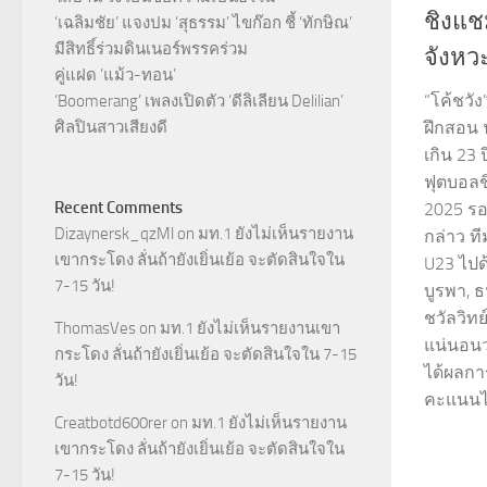
ชิงแชม
‘เฉลิมชัย’ แจงปม ‘สุธรรม’ ไขก๊อก ชี้ ‘ทักษิณ’
มีสิทธิ์ร่วมดินเนอร์พรรคร่วม
จังหว
คู่แฝด ‘แม้ว-ทอน’
“โค้ชวัง
‘Boomerang’ เพลงเปิดตัว ‘ดีลิเลียน Delilian’
ศิลปินสาวเสียงดี
ฝึกสอน 
เกิน 23 
ฟุตบอลชิ
Recent Comments
2025 รอบ
Dizaynersk_qzMl
on
มท.1 ยังไม่เห็นรายงาน
กล่าว ท
เขากระโดง ลั่นถ้ายังเยิ่นเย้อ จะตัดสินใจใน
U23 ไปด
7-15 วัน!
บูรพา, ธ
ชวัลวิทย
ThomasVes
on
มท.1 ยังไม่เห็นรายงานเขา
แน่นอนว
กระโดง ลั่นถ้ายังเยิ่นเย้อ จะตัดสินใจใน 7-15
ได้ผลกา
วัน!
คะแนนได้
Creatbotd600rer
on
มท.1 ยังไม่เห็นรายงาน
เขากระโดง ลั่นถ้ายังเยิ่นเย้อ จะตัดสินใจใน
7-15 วัน!