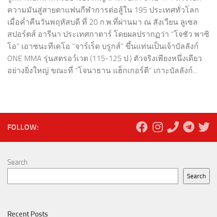
ความมันสู่สายตาแฟนกีฬาการต่อสู้ใน 195 ประเทศทั่วโลก
เมื่อค่ำคืนวันพฤหัสบดี ที่ 20 ก.พ.ที่ผ่านมา ณ สังเวียน ลูเซล
สปอร์ตส์ อารีนา ประเทศกาตาร์ โดยผลปรากฏว่า “โจชัว พาซิ
โอ” เอาชนะทีเคโอ “จาร์เร็ด บรูกส์” ขึ้นแท่นเป็นเจ้าบัลลังก์
ONE MMA รุ่นสตรอว์เวต (115-125 ป.) ตัวจริงเพียงหนึ่งเดียว
อย่างยิ่งใหญ่ ขณะที่ “โจนาธาน แฮ็กเกอร์ตี” เกาะบัลลังก์...
FOLLOW:
Search
Search
Recent Posts