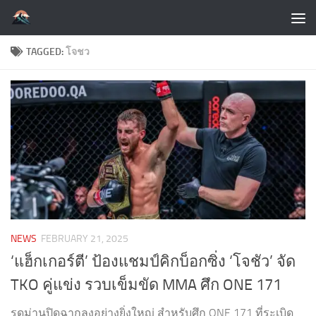
Skip to content
TAGGED:
โจชว
NEWS
FEBRUARY 21, 2025
‘แฮ็กเกอร์ตี’ ป้องแชมป์คิกบ็อกซิ่ง ‘โจชัว’ จัด
TKO คู่แข่ง รวบเข็มขัด MMA ศึก ONE 171
รูดม่านปิดฉากลงอย่างยิ่งใหญ่ สำหรับศึก ONE 171 ที่ระเบิด