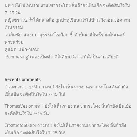
มท.1 ยังไม่เห็นรายงานเขากระโดง ลั่นถ้ายังเยิ่นเย้อ จะตัดสินใจใน
7-15 วัน!
หญิงชรา 72 ร่ำไห้กลางสื่อ ถูกปาทุเรียนเน่าใส่บ้าน วิงวอนขอความ
เป็นธรรม
‘เฉลิมชัย’ แจงปม ‘สุธรรม’ ไขก๊อก ชี้ ‘ทักษิณ’ มีสิทธิ์ร่วมดินเนอร์
พรรคร่วม
คู่แฝด ‘แม้ว-ทอน’
‘Boomerang’ เพลงเปิดตัว ‘ดีลิเลียน Delilian’ ศิลปินสาวเสียงดี
Recent Comments
Dizaynersk_qzMl
on
มท.1 ยังไม่เห็นรายงานเขากระโดง ลั่นถ้ายัง
เยิ่นเย้อ จะตัดสินใจใน 7-15 วัน!
ThomasVes
on
มท.1 ยังไม่เห็นรายงานเขากระโดง ลั่นถ้ายังเยิ่นเย้อ
จะตัดสินใจใน 7-15 วัน!
Creatbotd600rer
on
มท.1 ยังไม่เห็นรายงานเขากระโดง ลั่นถ้ายัง
เยิ่นเย้อ จะตัดสินใจใน 7-15 วัน!