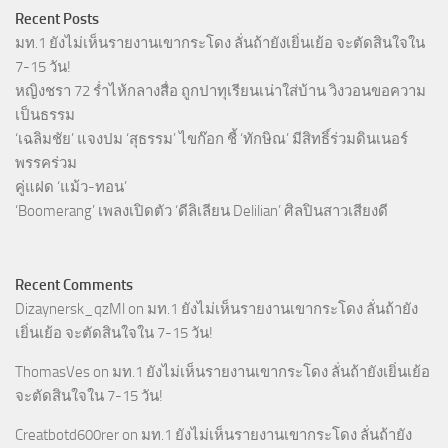
Recent Posts
มท.1 ยังไม่เห็นรายงานเขากระโดง ลั่นถ้ายังเยิ่นเย้อ จะตัดสินใจใน
7-15 วัน!
หญิงชรา 72 ร่ำไห้กลางสื่อ ถูกปาทุเรียนเน่าใส่บ้าน วิงวอนขอความ
เป็นธรรม
‘เฉลิมชัย’ แจงปม ‘สุธรรม’ ไขก๊อก ชี้ ‘ทักษิณ’ มีสิทธิ์ร่วมดินเนอร์
พรรคร่วม
คู่แฝด ‘แม้ว-ทอน’
‘Boomerang’ เพลงเปิดตัว ‘ดีลิเลียน Delilian’ ศิลปินสาวเสียงดี
Recent Comments
Dizaynersk_qzMl
on
มท.1 ยังไม่เห็นรายงานเขากระโดง ลั่นถ้ายัง
เยิ่นเย้อ จะตัดสินใจใน 7-15 วัน!
ThomasVes
on
มท.1 ยังไม่เห็นรายงานเขากระโดง ลั่นถ้ายังเยิ่นเย้อ
จะตัดสินใจใน 7-15 วัน!
Creatbotd600rer
on
มท.1 ยังไม่เห็นรายงานเขากระโดง ลั่นถ้ายัง