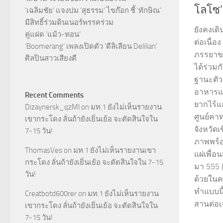
โลโซ’
‘เฉลิมชัย’ แจงปม ‘สุธรรม’ ไขก๊อก ชี้ ‘ทักษิณ’
มีสิทธิ์ร่วมดินเนอร์พรรคร่วม
ยังคงเด
คู่แฝด ‘แม้ว-ทอน’
ต่อเนื่อ
‘Boomerang’ เพลงเปิดตัว ‘ดีลิเลียน Delilian’
ภรรยาขอ
ศิลปินสาวเสียงดี
ได้ร่วมก
ฐานะตั
อาหารแห
Recent Comments
ยากไร้แ
Dizaynersk_qzMl
on
มท.1 ยังไม่เห็นรายงาน
ศูนย์คา
เขากระโดง ลั่นถ้ายังเยิ่นเย้อ จะตัดสินใจใน
จังหวัด
7-15 วัน!
ภาพพร้อ
ThomasVes
on
มท.1 ยังไม่เห็นรายงานเขา
แผ่เพื่อ
กระโดง ลั่นถ้ายังเยิ่นเย้อ จะตัดสินใจใน 7-15
มา 555 
วัน!
ด้วยในคร
ทำแบบนี
Creatbotd600rer
on
มท.1 ยังไม่เห็นรายงาน
สานต่อเ
เขากระโดง ลั่นถ้ายังเยิ่นเย้อ จะตัดสินใจใน
7-15 วัน!