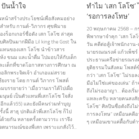
 ปันน้ำใจ
ทำไม ‘เสก โลโซ’
‘รอการลงโทษ’
ินหน้าสร้างประโยชน์เพื่อสังคมอย่าง
ง สำหรับ กานต์-วิภากร ศุขพิมาย
20 พฤษภาคม 2568 – ก
งร็อกเกอร์ชื่อดัง เสก โลโซ ล่าสุด
พิพากษาจำคุก “เสก โลโซ
ับศิลปินมากฝีมือ Lil king the Gost ใน
วัน คดีต่อสู้เจ้าพนักงาน
วแทนของเสก โลโซ นำข้าวสาร
นายรณณรงค์ แก้วเพ็ชร
้ง ขนม และน้ำดื่ม ไปมอบให้กับเด็ก
ประธานเครือข่ายรณรง
ละเด็กที่ขาดโอกาสทางการศึกษา ณ
ยุติธรรมในสังคม โพสต์ข
ทอลิกพระจิตเจ้า อำเภอแม่สรวย
กว่า “เสก โลโซ” ไม่รอ
เชียงราย โดย กานต์ วิภากร โพสต์
มือไม่ใช่แค่ของเล่น” ถ้
มบรรยายว่า “เมื่อวานเราได้ไปเผื่อ
ถึงไม่รออาญา… ต้องเริ่ม
นมนุษย์ เป็นตัวแทนพี่เสกโลโซ ใจสั่ง
แหละครับ หลายคนสงสัย
(อีกแล้ว55) และยังมีคนร่วมทำบุญ
โลโซ” ศิลปินชื่อดังถึง
ั้งนี้ สาธุ ปกติแล้วพี่เสกโลโซ ก็ไป
การลงโทษ” เหมือนคดีอาญา
้ด้วยกัน หลายครั้งตามวาระ เราจึง
ๆ เหมือนเขาแค่ดื้อกับตำร
จตนารมณ์ของพี่เสก เพราะแกสั่งไว้...