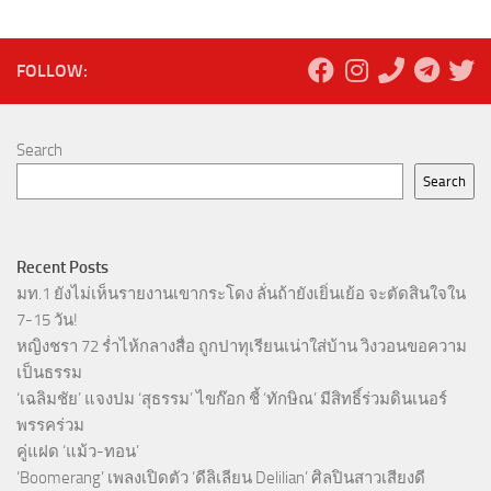
FOLLOW:
Search
Search
Recent Posts
มท.1 ยังไม่เห็นรายงานเขากระโดง ลั่นถ้ายังเยิ่นเย้อ จะตัดสินใจใน
7-15 วัน!
หญิงชรา 72 ร่ำไห้กลางสื่อ ถูกปาทุเรียนเน่าใส่บ้าน วิงวอนขอความ
เป็นธรรม
‘เฉลิมชัย’ แจงปม ‘สุธรรม’ ไขก๊อก ชี้ ‘ทักษิณ’ มีสิทธิ์ร่วมดินเนอร์
พรรคร่วม
คู่แฝด ‘แม้ว-ทอน’
‘Boomerang’ เพลงเปิดตัว ‘ดีลิเลียน Delilian’ ศิลปินสาวเสียงดี