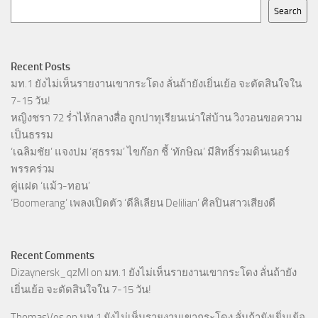
Search
Recent Posts
มท.1 ยังไม่เห็นรายงานเขากระโดง ลั่นถ้ายังเยิ่นเย้อ จะตัดสินใจใน
7-15 วัน!
หญิงชรา 72 ร่ำไห้กลางสื่อ ถูกปาทุเรียนเน่าใส่บ้าน วิงวอนขอความ
เป็นธรรม
‘เฉลิมชัย’ แจงปม ‘สุธรรม’ ไขก๊อก ชี้ ‘ทักษิณ’ มีสิทธิ์ร่วมดินเนอร์
พรรคร่วม
คู่แฝด ‘แม้ว-ทอน’
‘Boomerang’ เพลงเปิดตัว ‘ดีลิเลียน Delilian’ ศิลปินสาวเสียงดี
Recent Comments
Dizaynersk_qzMl
on
มท.1 ยังไม่เห็นรายงานเขากระโดง ลั่นถ้ายัง
เยิ่นเย้อ จะตัดสินใจใน 7-15 วัน!
ThomasVes
on
มท.1 ยังไม่เห็นรายงานเขากระโดง ลั่นถ้ายังเยิ่นเย้อ