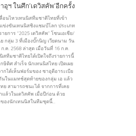
อุฯ ในศึก’เดวิสคัพ’อีกครั้ง
ื่อนไหวเทนนิสทีมชาติไทยที่เข้า
แข่งขันเทนนิสชิงแชมป์โลก ประเภท
รายการ “2025 เดวิสคัพ” โซนเอเชีย/
ีย กลุ่ม 3 ที่เมืองบั๊กนิญ เวียดนาม วัน
 ก.ค. 2568 ล่าสุด เมื่อวันที่ 16 ก.ค.
นิสทีมชาติไทยได้เปิดใจถึงรายการนี้
” กษิดิศ สำเร็จ นักเทนนิสไทย เปิดเผย
งจากได้เห็นฟอร์มของ ซาอุดีอาระเบีย
กันในแมทช์สุดท้ายของกลุ่ม เอ แล้ว
ไทย สามารถชนะได้ จากการที่เคย
แล้วในเดวิสคัพ เมื่อปีก่อน ด้วย
ของนักเทนนิสในทีมชุดนี้...