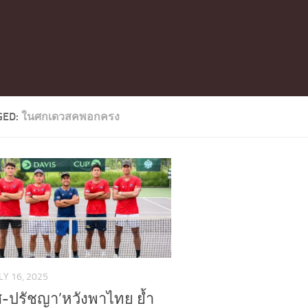
GED:
ในศกเดวสคพอกครง
LY 16, 2025
ิศ-ปรัชญา’หวังพาไทย ย้ำ