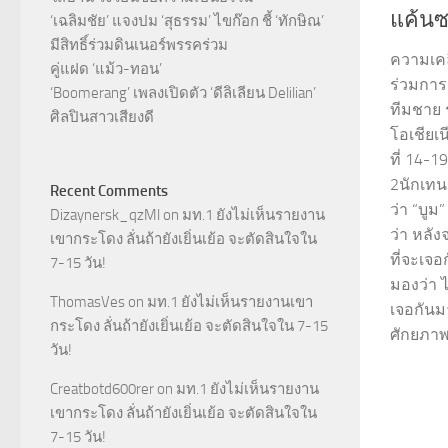
แค้นซา
‘เฉลิมชัย’ แจงปม ‘สุธรรม’ ไขก๊อก ชี้ ‘ทักษิณ’
มีสิทธิ์ร่วมดินเนอร์พรรคร่วม
ความเคล
คู่แฝด ‘แม้ว-ทอน’
ร่วมการ
‘Boomerang’ เพลงเปิดตัว ‘ดีลิเลียน Delilian’
ทีมชาย 
ศิลปินสาวเสียงดี
โอเชียเน
ที่ 14-19
2นักเทน
Recent Comments
ว่า “บูม
Dizaynersk_qzMl
on
มท.1 ยังไม่เห็นรายงาน
ว่า หลั
เขากระโดง ลั่นถ้ายังเยิ่นเย้อ จะตัดสินใจใน
ที่จะเจอ
7-15 วัน!
มองว่า 
ThomasVes
on
มท.1 ยังไม่เห็นรายงานเขา
เจอกันมา
กระโดง ลั่นถ้ายังเยิ่นเย้อ จะตัดสินใจใน 7-15
ศักยภาพ
วัน!
Creatbotd600rer
on
มท.1 ยังไม่เห็นรายงาน
เขากระโดง ลั่นถ้ายังเยิ่นเย้อ จะตัดสินใจใน
7-15 วัน!