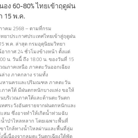
นอง 60-80% ไทยเข้าฤดูฝน
ก 15 พ.ค.
ภาคม 2568 – ตามที่กรม
มวิทยาประกาศประเทศไทยเข้าสู่ฤดูฝน
 15 พ.ค. ล่าสุด กรมอุตุนิยมวิทยา
อากาศ 24 ชั่วโมงข้างหน้า ตั้งแต่
00 น. วันนี้ ถึง 18.00 น. ของวันที่ 15
ิเวณภาคเหนือ ภาคตะวันออกเฉียง
ล่าง ภาคกลาง รวมทั้ง
พมหานครและปริมณฑล ภาคตะวัน
ภาคใต้ มีฝนตกหนักบางแห่ง ขอให้
นบริเวณภาคใต้และด้านตะวันตก
เทศระวังอันตรายจากฝนตกหนักและ
สะสม ซึ่งอาจทำให้เกิดน้ำท่วมฉับ
น้ำป่าไหลหลาก โดยเฉพาะพื้นที่
ขาใกล้ทางน้ำไหลผ่านและพื้นที่ลุ่ม
ทั้งนี้เนื่องจากลมตะวันตกเฉียงใต้พัด