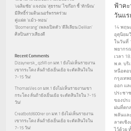
ฟ้าคะ
‘เฉลิมชัย’ แจงปม ‘สุธรรม’ ไขก๊อก ชี้ ‘ทักษิณ’
มีสิทธิ์ร่วมดินเนอร์พรรคร่วม
วันแร
คู่แฝด ‘แม้ว-ทอน’
14 พฤษ
‘Boomerang’ เพลงเปิดตัว ‘ดีลิเลียน Delilian’
ศิลปินสาวเสียงดี
อุตุนิย
ในวันที่
พยากรณ์
Recent Comments
เวลา 18.
Dizaynersk_qzMl
on
มท.1 ยังไม่เห็นรายงาน
พ.ค. บร
เขากระโดง ลั่นถ้ายังเยิ่นเย้อ จะตัดสินใจใน
หนือตอน
7-15 วัน!
กรุงเท
ออก และ
ThomasVes
on
มท.1 ยังไม่เห็นรายงานเขา
ประชาช
กระโดง ลั่นถ้ายังเยิ่นเย้อ จะตัดสินใจใน 7-15
ของประ
วัน!
ฝนที่ตก
Creatbotd600rer
on
มท.1 ยังไม่เห็นรายงาน
พลันและ
เขากระโดง ลั่นถ้ายังเยิ่นเย้อ จะตัดสินใจใน
ลาดเชิงเ
7-15 วัน!
ไว้ด้วย 