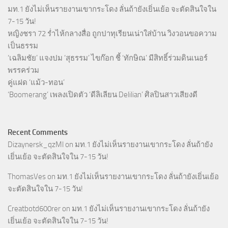
มท.1 ยังไม่เห็นรายงานเขากระโดง ลั่นถ้ายังเยิ่นเย้อ จะตัดสินใจใน
7-15 วัน!
หญิงชรา 72 ร่ำไห้กลางสื่อ ถูกปาทุเรียนเน่าใส่บ้าน วิงวอนขอความ
เป็นธรรม
‘เฉลิมชัย’ แจงปม ‘สุธรรม’ ไขก๊อก ชี้ ‘ทักษิณ’ มีสิทธิ์ร่วมดินเนอร์
พรรคร่วม
คู่แฝด ‘แม้ว-ทอน’
‘Boomerang’ เพลงเปิดตัว ‘ดีลิเลียน Delilian’ ศิลปินสาวเสียงดี
Recent Comments
Dizaynersk_qzMl
on
มท.1 ยังไม่เห็นรายงานเขากระโดง ลั่นถ้ายัง
เยิ่นเย้อ จะตัดสินใจใน 7-15 วัน!
ThomasVes
on
มท.1 ยังไม่เห็นรายงานเขากระโดง ลั่นถ้ายังเยิ่นเย้อ
จะตัดสินใจใน 7-15 วัน!
Creatbotd600rer
on
มท.1 ยังไม่เห็นรายงานเขากระโดง ลั่นถ้ายัง
เยิ่นเย้อ จะตัดสินใจใน 7-15 วัน!