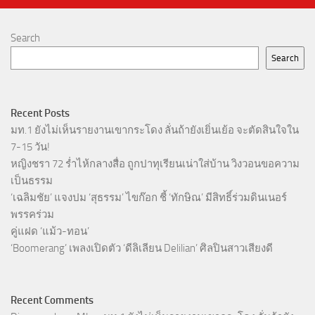
Search
Search
Recent Posts
มท.1 ยังไม่เห็นรายงานเขากระโดง ลั่นถ้ายังเยิ่นเย้อ จะตัดสินใจใน
7-15 วัน!
หญิงชรา 72 ร่ำไห้กลางสื่อ ถูกปาทุเรียนเน่าใส่บ้าน วิงวอนขอความ
เป็นธรรม
‘เฉลิมชัย’ แจงปม ‘สุธรรม’ ไขก๊อก ชี้ ‘ทักษิณ’ มีสิทธิ์ร่วมดินเนอร์
พรรคร่วม
คู่แฝด ‘แม้ว-ทอน’
‘Boomerang’ เพลงเปิดตัว ‘ดีลิเลียน Delilian’ ศิลปินสาวเสียงดี
Recent Comments