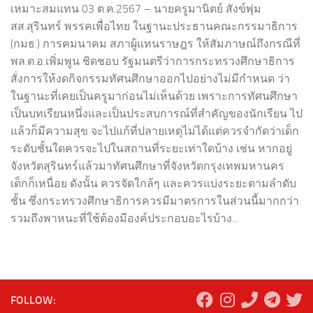
เหมาะสมแทน 03 ต.ค.2567 – นายครูมานิตย์ สังข์พุ่ม
สส.สุรินทร์ พรรคเพื่อไทย ในฐานะประธานคณะกรรมาธิการ
(กมธ.) การคมนาคม สภาผู้แทนราษฎร ให้สัมภาษณ์ถึงกรณีที่
พล.ต.อ.เพิ่มพูน ชิดชอบ รัฐมนตรีว่าการกระทรวงศึกษาธิการ
สั่งการให้งดกิจกรรมทัศนศึกษาออกไปอย่างไม่มีกำหนด ว่า
ในฐานะที่เคยเป็นครูมาก่อนไม่เห็นด้วย เพราะการทัศนศึกษา
เป็นบทเรียนหนึ่งและเป็นประสบการณ์ที่สำคัญของนักเรียน ไป
แล้วก็มีความสุข จะไปแก้ที่ปลายเหตุไม่ได้แต่ควรจำกัดว่าเด็ก
ระดับชั้นใดควรจะไปในสถานที่ระยะเท่าใดบ้าง เช่น หากอยู่
จังหวัดสุรินทร์แล้วมาทัศนศึกษาที่จังหวัดกรุงเทพมหานคร
เด็กก็เหนื่อย ดังนั้น ควรจัดใกล้ๆ และควรแบ่งระยะตามลำดับ
ชั้น ซึ่งกระทรวงศึกษาธิการควรมีมาตรการในส่วนนี้มากกว่า
รวมถึงพาหนะที่ใช้ต้องมีองค์ประกอบอะไรบ้าง...
FOLLOW: