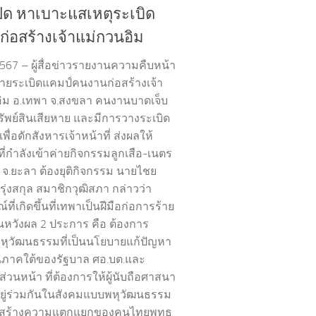
ิด หาเบาะแสเหตุระเบิด
ก่อสร้างเจ้าแม่กวนอิม
2567 – ผู้สื่อข่าวรายงานความคืบหน้า
้ายระเบิดแคมป์คนงานก่อสร้างเจ้า
ิม อ.เทพา จ.สงขลา คนงานบาดเจ็บ
รัพย์สินเสียหาย และมีการวางระเบิด
เพื่อดักสังหารเจ้าหน้าที่ ส่งผลให้
ที่กำลังเข้าค่ายกิจกรรมลูกเสือ-เนตร
 จ.ยะลา ต้องยุติกิจกรรม นายไชย
รุ่งสกุล สมาชิกวุฒิสภา กล่าวว่า
์ที่เกิดขึ้นที่เทพาเป็นฝีมือก่อการร้าย
อ็นหวังผล 2 ประการ คือ ต้องการ
ุวัฒนธรรมที่เป็นนโยบายแก้ปัญหา
ภาคใต้ของรัฐบาล ศอ.บต.และ
่วนหน้า ที่ต้องการให้ผู้นับถือศาสนา
อยู่ร่วมกันในสังคมแบบพหุวัฒนธรรม
รสร้างความแตกแยกของคนไทยพุทธ