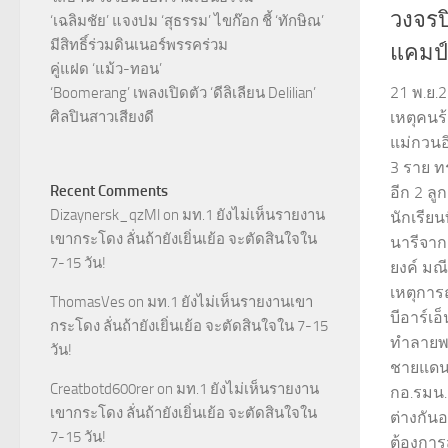
วงจรป
‘เฉลิมชัย’ แจงปม ‘สุธรรม’ ไขก๊อก ชี้ ‘ทักษิณ’
มีสิทธิ์ร่วมดินเนอร์พรรคร่วม
แคมป์
คู่แฝด ‘แม้ว-ทอน’
21 พ.ย.
‘Boomerang’ เพลงเปิดตัว ‘ดีลิเลียน Delilian’
ศิลปินสาวเสียงดี
เหตุคนร
แม่กวนอ
3 ราย ท
Recent Comments
อีก 2 ลูก
Dizaynersk_qzMl
on
มท.1 ยังไม่เห็นรายงาน
นักเรียน
เขากระโดง ลั่นถ้ายังเยิ่นเย้อ จะตัดสินใจใน
นารีจาก
7-15 วัน!
ยงค์ มณี
เหตุการณ
ThomasVes
on
มท.1 ยังไม่เห็นรายงานเขา
บีอาร์เ
กระโดง ลั่นถ้ายังเยิ่นเย้อ จะตัดสินใจใน 7-15
ทำลายพห
วัน!
ชายแดน
Creatbotd600rer
on
มท.1 ยังไม่เห็นรายงาน
กอ.รมน.ส
เขากระโดง ลั่นถ้ายังเยิ่นเย้อ จะตัดสินใจใน
ต่างกัน
7-15 วัน!
ต้องกา