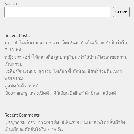
Search
Search
Recent Posts
มท.1 ยังไม่เห็นรายงานเขากระโดง ลั่นถ้ายังเยิ่นเย้อ จะตัดสินใจใน
7-15 วัน!
หญิงชรา 72 ร่ำไห้กลางสื่อ ถูกปาทุเรียนเน่าใส่บ้าน วิงวอนขอความ
เป็นธรรม
‘เฉลิมชัย’ แจงปม ‘สุธรรม’ ไขก๊อก ชี้ ‘ทักษิณ’ มีสิทธิ์ร่วมดินเนอร์
พรรคร่วม
คู่แฝด ‘แม้ว-ทอน’
‘Boomerang’ เพลงเปิดตัว ‘ดีลิเลียน Delilian’ ศิลปินสาวเสียงดี
Recent Comments
Dizaynersk_qzMl
on
มท.1 ยังไม่เห็นรายงานเขากระโดง ลั่นถ้ายัง
เยิ่นเย้อ จะตัดสินใจใน 7-15 วัน!