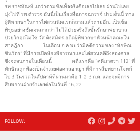
รพ.ราชทัณฑ์ แต่ว่าตามข้อเท็จจริงคือเลยไปเลย ผ่านไปเลย
มุ่งไปที่ รพ.ตำรวจ อันนี้เป็นเรื่องที่ฉกาจฉกรรจ์ ประเด็นนี้ ทาง
ผู้พิพากษาในการไต่สวนนัดแรกก็ถามแล้วถามอีก…เป็นข้อ
พิรุธอย่างชัดเจนมากว่า ไม่ได้ป่วยจริงถึงขั้นรักษาพยาบาล
ป่วยวิกฤตไม่ใช่ วัส ติงสมิตร อดีตผู้พิพากษาหัวหน้าคณะใน
ศาลฎีกา ในเดือน ก.ค.พบว่ามีคดีความของ “ทักษิณ
ชินวัตร” ที่มีการเปิดห้องพิจารณาและไต่สวนคดีถึงสองศาล
ซึ่งจะจบภายในเดือนนี้ คดีแรกคือ “คดีมาตรา 112” ที่
ทักษิณถูกฟ้องเป็นจำเลยต่อศาลอาญา ที่มีการสืบพยานโจทก์
ไป 3 วันรวดในสัปดาห์ที่ผ่านมาคือ 1-2-3 ก.ค. และจะมีการ
สืบพยานฝ่ายจำเลยต่อในวันที่ 16, 22...
FOLLOW: