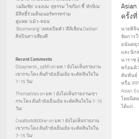
Asian
‘เฉลิมชัย’ แจงปม ‘สุธรรม’ ไขก๊อก ชี้ ‘ทักษิณ’
มีสิทธิ์ร่วมดินเนอร์พรรคร่วม
ครั้งที
คู่แฝด ‘แม้ว-ทอน’
นายพิจิ
‘Boomerang’ เพลงเปิดตัว ‘ดีลิเลียน Delilian’
ศิลปินสาวเสียงดี
จัดการใ
อนันตธุร
และนักล
Recent Comments
นาราช ผ
Dizaynersk_qzMl
on
มท.1 ยังไม่เห็นรายงาน
พร้อมด้
เขากระโดง ลั่นถ้ายังเยิ่นเย้อ จะตัดสินใจใน
สัมพันธ์
7-15 วัน!
หรือ IR
Asian Ex
ThomasVes
on
มท.1 ยังไม่เห็นรายงานเขา
โดยนิตย
กระโดง ลั่นถ้ายังเยิ่นเย้อ จะตัดสินใจใน 7-15
ได้แก่...
วัน!
Creatbotd600rer
on
มท.1 ยังไม่เห็นรายงาน
เขากระโดง ลั่นถ้ายังเยิ่นเย้อ จะตัดสินใจใน
7-15 วัน!