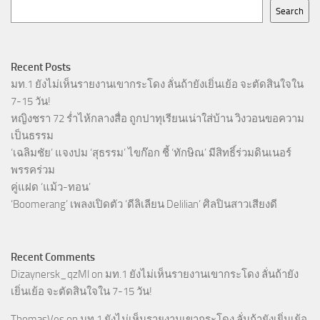
Search
Recent Posts
มท.1 ยังไม่เห็นรายงานเขากระโดง ลั่นถ้ายังเยิ่นเย้อ จะตัดสินใจใน
7-15 วัน!
หญิงชรา 72 ร่ำไห้กลางสื่อ ถูกปาทุเรียนเน่าใส่บ้าน วิงวอนขอความ
เป็นธรรม
‘เฉลิมชัย’ แจงปม ‘สุธรรม’ ไขก๊อก ชี้ ‘ทักษิณ’ มีสิทธิ์ร่วมดินเนอร์
พรรคร่วม
คู่แฝด ‘แม้ว-ทอน’
‘Boomerang’ เพลงเปิดตัว ‘ดีลิเลียน Delilian’ ศิลปินสาวเสียงดี
Recent Comments
Dizaynersk_qzMl
on
มท.1 ยังไม่เห็นรายงานเขากระโดง ลั่นถ้ายัง
เยิ่นเย้อ จะตัดสินใจใน 7-15 วัน!
ThomasVes
on
มท.1 ยังไม่เห็นรายงานเขากระโดง ลั่นถ้ายังเยิ่นเย้อ