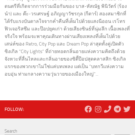
ดนตรีที่เกิดจากการร่วมมือกันของ บาส-หัสณัฐ พินิวัตร์ (ร้อง
นำ) และ ต๊ะ-วรเศรษฐ์ อภิญญาวัชรกุล (กีตาร์) สองสมาชิกที่
ได้รับแรงบันดาลใจจากค่ำคืนที่เต็มไปด้วยแสงนีออน เรโทร
ฟิวเจอริสซึม และป๊อปยุคเก่า ด้วยเสียงซินธ์ที่นุ่มลึก เนื้อเพลงที่
จริงใจ พร้อมจะพาคุณเดินทางผ่านเสียงเพลงที่เต็มไปด้วย
เสน่ห์ของ Retro, City Pop และ Dream Pop ล่าสุดทั้งคู่เปิดตัว
ซิงเกิล “City Lights” ที่ถ่ายทอดกลิ่นอายแห่งความคิดถึงด้วย
จังหวะที่ลื่นไหลและกลิ่นอายของซิตี้ป๊อปสุดคลาสสิก ซิงเกิล
แรกของพวกเขาไม่ใช่แค่บทเพลง แต่เป็น “บทกวีแห่งความ
อบอุ่น ท่ามกลางความวุ่นวายของเมืองใหญ่”...
FOLLOW:
Search