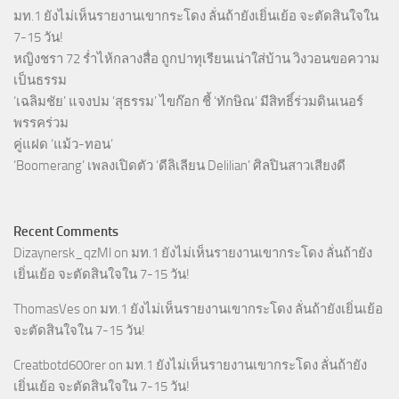
มท.1 ยังไม่เห็นรายงานเขากระโดง ลั่นถ้ายังเยิ่นเย้อ จะตัดสินใจใน
7-15 วัน!
หญิงชรา 72 ร่ำไห้กลางสื่อ ถูกปาทุเรียนเน่าใส่บ้าน วิงวอนขอความ
เป็นธรรม
‘เฉลิมชัย’ แจงปม ‘สุธรรม’ ไขก๊อก ชี้ ‘ทักษิณ’ มีสิทธิ์ร่วมดินเนอร์
พรรคร่วม
คู่แฝด ‘แม้ว-ทอน’
‘Boomerang’ เพลงเปิดตัว ‘ดีลิเลียน Delilian’ ศิลปินสาวเสียงดี
Recent Comments
Dizaynersk_qzMl
on
มท.1 ยังไม่เห็นรายงานเขากระโดง ลั่นถ้ายัง
เยิ่นเย้อ จะตัดสินใจใน 7-15 วัน!
ThomasVes
on
มท.1 ยังไม่เห็นรายงานเขากระโดง ลั่นถ้ายังเยิ่นเย้อ
จะตัดสินใจใน 7-15 วัน!
Creatbotd600rer
on
มท.1 ยังไม่เห็นรายงานเขากระโดง ลั่นถ้ายัง
เยิ่นเย้อ จะตัดสินใจใน 7-15 วัน!