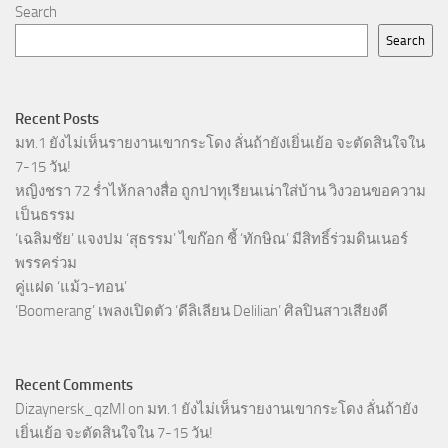
Search
Search
Recent Posts
มท.1 ยังไม่เห็นรายงานเขากระโดง ลั่นถ้ายังเยิ่นเย้อ จะตัดสินใจใน
7-15 วัน!
หญิงชรา 72 ร่ำไห้กลางสื่อ ถูกปาทุเรียนเน่าใส่บ้าน วิงวอนขอความ
เป็นธรรม
‘เฉลิมชัย’ แจงปม ‘สุธรรม’ ไขก๊อก ชี้ ‘ทักษิณ’ มีสิทธิ์ร่วมดินเนอร์
พรรคร่วม
คู่แฝด ‘แม้ว-ทอน’
‘Boomerang’ เพลงเปิดตัว ‘ดีลิเลียน Delilian’ ศิลปินสาวเสียงดี
Recent Comments
Dizaynersk_qzMl
on
มท.1 ยังไม่เห็นรายงานเขากระโดง ลั่นถ้ายัง
เยิ่นเย้อ จะตัดสินใจใน 7-15 วัน!