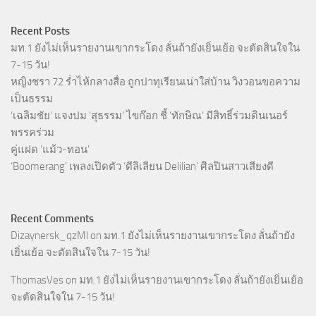
Recent Posts
มท.1 ยังไม่เห็นรายงานเขากระโดง ลั่นถ้ายังเยิ่นเย้อ จะตัดสินใจใน
7-15 วัน!
หญิงชรา 72 ร่ำไห้กลางสื่อ ถูกปาทุเรียนเน่าใส่บ้าน วิงวอนขอความ
เป็นธรรม
‘เฉลิมชัย’ แจงปม ‘สุธรรม’ ไขก๊อก ชี้ ‘ทักษิณ’ มีสิทธิ์ร่วมดินเนอร์
พรรคร่วม
คู่แฝด ‘แม้ว-ทอน’
‘Boomerang’ เพลงเปิดตัว ‘ดีลิเลียน Delilian’ ศิลปินสาวเสียงดี
Recent Comments
Dizaynersk_qzMl
on
มท.1 ยังไม่เห็นรายงานเขากระโดง ลั่นถ้ายัง
เยิ่นเย้อ จะตัดสินใจใน 7-15 วัน!
ThomasVes
on
มท.1 ยังไม่เห็นรายงานเขากระโดง ลั่นถ้ายังเยิ่นเย้อ
จะตัดสินใจใน 7-15 วัน!