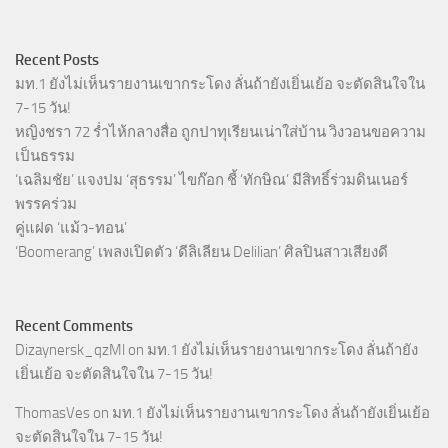
Recent Posts
มท.1 ยังไม่เห็นรายงานเขากระโดง ลั่นถ้ายังเยิ่นเย้อ จะตัดสินใจใน
7-15 วัน!
หญิงชรา 72 ร่ำไห้กลางสื่อ ถูกปาทุเรียนเน่าใส่บ้าน วิงวอนขอความ
เป็นธรรม
‘เฉลิมชัย’ แจงปม ‘สุธรรม’ ไขก๊อก ชี้ ‘ทักษิณ’ มีสิทธิ์ร่วมดินเนอร์
พรรคร่วม
คู่แฝด ‘แม้ว-ทอน’
‘Boomerang’ เพลงเปิดตัว ‘ดีลิเลียน Delilian’ ศิลปินสาวเสียงดี
Recent Comments
Dizaynersk_qzMl
on
มท.1 ยังไม่เห็นรายงานเขากระโดง ลั่นถ้ายัง
เยิ่นเย้อ จะตัดสินใจใน 7-15 วัน!
ThomasVes
on
มท.1 ยังไม่เห็นรายงานเขากระโดง ลั่นถ้ายังเยิ่นเย้อ
จะตัดสินใจใน 7-15 วัน!