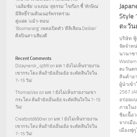
Japan
‘เฉลิมชัย’ แจงปม ‘สุธรรม’ ไขก๊อก ชี้ ‘ทักษิณ’
มีสิทธิ์ร่วมดินเนอร์พรรคร่วม
Style 
คู่แฝด ‘แม้ว-ทอน’
ตะวัน
‘Boomerang’ เพลงเปิดตัว ‘ดีลิเลียน Delilian’
ศิลปินสาวเสียงดี
บริษัท ฟ
จัดจำหน
นานาชาต
Recent Comments
Western 
Dizaynersk_qzMl
on
มท.1 ยังไม่เห็นรายงาน
ตะวันตก
เขากระโดง ลั่นถ้ายังเยิ่นเย้อ จะตัดสินใจใน
สินค้าอ
7-15 วัน!
ผู้นำเข
2567 J
ThomasVes
on
มท.1 ยังไม่เห็นรายงานเขา
อร่อยแบ
กระโดง ลั่นถ้ายังเยิ่นเย้อ จะตัดสินใจใน 7-15
วัน!
ภายในงา
ชิมเนื้อ
Creatbotd600rer
on
มท.1 ยังไม่เห็นรายงาน
จากเมื
เขากระโดง ลั่นถ้ายังเยิ่นเย้อ จะตัดสินใจใน
เมืองฟุกุ
7-15 วัน!