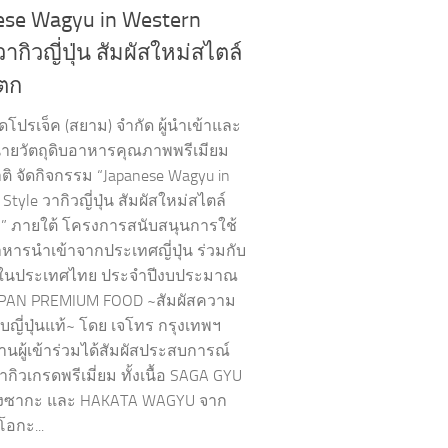
ese Wagyu in Western
วากิวญี่ปุ่น สัมผัสใหม่สไตล์
ตก
ู้ดโปรเจ็ค (สยาม) จำกัด ผู้นำเข้าและ
่ายวัตถุดิบอาหารคุณภาพพรีเมียม
ิ จัดกิจกรรม “Japanese Wagyu in
Style วากิวญี่ปุ่น สัมผัสใหม่สไตล์
” ภายใต้ โครงการสนับสนุนการใช้
าหารนำเข้าจากประเทศญี่ปุ่น ร่วมกับ
้าในประเทศไทย ประจำปีงบประมาณ
APAN PREMIUM FOOD ~สัมผัสความ
บญี่ปุ่นแท้~ โดย เจโทร กรุงเทพฯ
นผู้เข้าร่วมได้สัมผัสประสบการณ์
วากิวเกรดพรีเมี่ยม ทั้งเนื้อ SAGA GYU
องซากะ และ HAKATA WAGYU จาก
โอกะ...